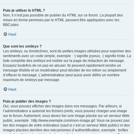
Puis-je utiliser le HTML ?
Non, il n’est pas possible de publier du HTML sur ce forum. La plupart des
mises en forme permises par le HTML peuvent être appliquées avec les
BBCodes.
Haut
Que sont les smileys ?
Les smileys, ou émoticônes, sont de petites images utilisées pour exprimer des
sentiments avec un code simple, exemple : :) signifie joyeux, :( signifie triste. La
liste complète des smileys est visible sur la page de rédaction de message.
Essayez toutefois de ne pas en abuser. Ils peuvent rapidement rendre un
message illisible et un modérateur peut décider de les retirer ou simplement
d’effacer le message. L’administrateur peut aussi avoir défini un nombre
maximum de smileys par message.
Haut
Puis-je publier des images ?
Oui, vous pouvez afficher des images dans vos messages. Par ailleurs, si
l’administrateur a autorisé les fichiers joints, vous pouvez charger une image
sur le forum. Autrement, vous devez lier une image placée sur un serveur Web
public, exemple : http://www.exemple.com/mon-image.gif. Vous ne pouvez pas
lier des images de votre ordinateur (sauf si c’est un serveur Web public) ni des
images placées derrière des mécanismes d’authentification, exemple : boîtes