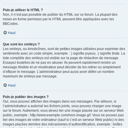
Puis-je utiliser le HTML ?
Non, il n’est pas possible de publier du HTML sur ce forum. La plupart des
mises en forme permises par le HTML peuvent être appliquées avec les
BBCodes.
Haut
Que sont les smileys ?
Les smileys, ou émoticônes, sont de petites images utilisées pour exprimer des
sentiments avec un code simple, exemple : :) signifie joyeux, :( signifie triste. La
liste complète des smileys est visible sur la page de rédaction de message.
Essayez toutefois de ne pas en abuser. Ils peuvent rapidement rendre un
message illisible et un modérateur peut décider de les retirer ou simplement
d’effacer le message. L’administrateur peut aussi avoir défini un nombre
maximum de smileys par message.
Haut
Puis-je publier des images ?
Oui, vous pouvez afficher des images dans vos messages. Par ailleurs, si
l’administrateur a autorisé les fichiers joints, vous pouvez charger une image
sur le forum. Autrement, vous devez lier une image placée sur un serveur Web
public, exemple : http://www.exemple.com/mon-image.gif. Vous ne pouvez pas
lier des images de votre ordinateur (sauf si c’est un serveur Web public) ni des
images placées derrière des mécanismes d’authentification, exemple : boîtes