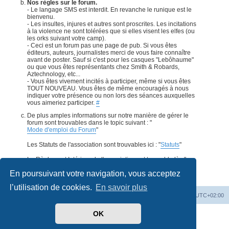
Nos règles sur le forum.
- Le langage SMS est interdit. En revanche le runique est le
bienvenu.
- Les insultes, injures et autres sont proscrites. Les incitations
à la violence ne sont tolérées que si elles visent les elfes (ou
les orks suivant votre camp).
- Ceci est un forum pas une page de pub. Si vous êtes
éditeurs, auteurs, journalistes merci de vous faire connaître
avant de poster. Sauf si c'est pour les casques "Lebôhaume"
ou que vous êtes représentants chez Smith & Robards,
Aztechnology, etc...
- Vous êtes vivement incités à participer, même si vous êtes
TOUT NOUVEAU. Vous êtes de même encouragés à nous
indiquer votre présence ou non lors des séances auxquelles
vous aimeriez participer.
#
De plus amples informations sur notre manière de gérer le
forum sont trouvables dans le topic suivant : "
Mode d'emploi du Forum
"
Les Statuts de l'association sont trouvables ici : "
Statuts
"
Le Règlement Intérieur de l'association est trouvable là : "
Règlement Intérieur
".
#
En poursuivant votre navigation, vous acceptez
l’utilisation de cookies.
En savoir plus
Accueil
Forum
Supprimer les cookies
Heures au format
UTC+02:00
OK
Développé par
phpBB
® Forum Software © phpBB Limited
Traduit par
phpBB-fr.com