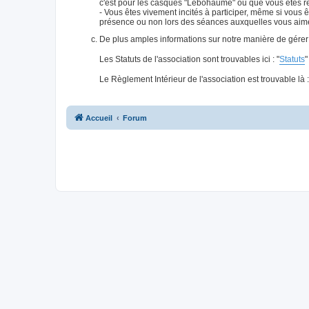
c'est pour les casques "Lebôhaume" ou que vous êtes re
- Vous êtes vivement incités à participer, même si v
présence ou non lors des séances auxquelles vous aimer
De plus amples informations sur notre manière de gérer l
Les Statuts de l'association sont trouvables ici : "
Statuts
"
Le Règlement Intérieur de l'association est trouvable là :
Accueil
Forum