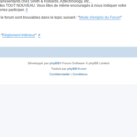
présentants chez Smith & Robards, Aztechnology, etc...
ous êtes TOUT NOUVEAU. Vous êtes de même encouragés à nous indiquer votre
iez participer.
#
e forum sont trouvables dans le topic suivant : "
Mode d'emploi du Forum
"
 "
Règlement Intérieur
".
#
Développé par
phpBB
® Forum Software © phpBB Limited
Traduit par
phpBB-fr.com
Confidentialité
|
Conditions