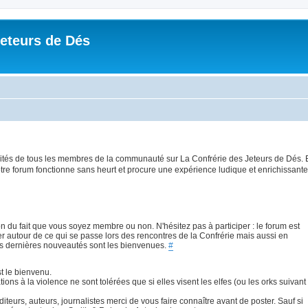
Jeteurs de Dés
ilités de tous les membres de la communauté sur La Confrérie des Jeteurs de Dés. 
tre forum fonctionne sans heurt et procure une expérience ludique et enrichissante
on du fait que vous soyez membre ou non. N'hésitez pas à participer : le forum est
 autour de ce qui se passe lors des rencontres de la Confrérie mais aussi en
es dernières nouveautés sont les bienvenues.
#
t le bienvenu.
ations à la violence ne sont tolérées que si elles visent les elfes (ou les orks suivant
teurs, auteurs, journalistes merci de vous faire connaître avant de poster. Sauf si