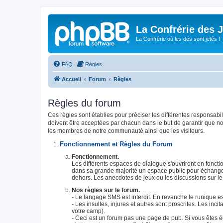
La Confrérie des 
La Confrérie où les dés sont jetés !
FAQ
Règles
Accueil
Forum
Règles
Règles du forum
Ces règles sont établies pour préciser les différentes responsab
doivent être acceptées par chacun dans le but de garantir que no
les membres de notre communauté ainsi que les visiteurs.
Fonctionnement et Règles du Forum
Fonctionnement.
Les différents espaces de dialogue s'ouvriront en foncti
dans sa grande majorité un espace public pour échanger
dehors. Les anecdotes de jeux ou les discussions sur l
Nos règles sur le forum.
- Le langage SMS est interdit. En revanche le runique es
- Les insultes, injures et autres sont proscrites. Les incit
votre camp).
- Ceci est un forum pas une page de pub. Si vous êtes édi