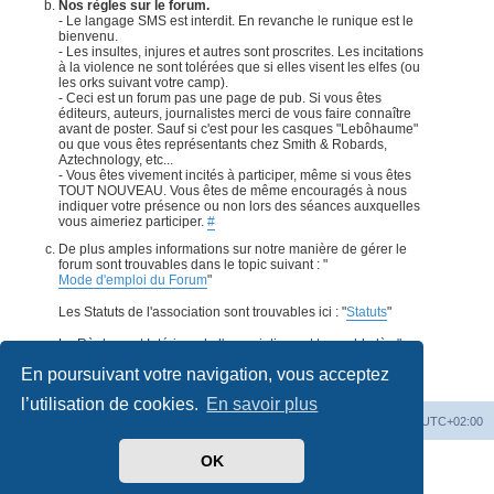
Nos règles sur le forum.
- Le langage SMS est interdit. En revanche le runique est le
bienvenu.
- Les insultes, injures et autres sont proscrites. Les incitations
à la violence ne sont tolérées que si elles visent les elfes (ou
les orks suivant votre camp).
- Ceci est un forum pas une page de pub. Si vous êtes
éditeurs, auteurs, journalistes merci de vous faire connaître
avant de poster. Sauf si c'est pour les casques "Lebôhaume"
ou que vous êtes représentants chez Smith & Robards,
Aztechnology, etc...
- Vous êtes vivement incités à participer, même si vous êtes
TOUT NOUVEAU. Vous êtes de même encouragés à nous
indiquer votre présence ou non lors des séances auxquelles
vous aimeriez participer.
#
De plus amples informations sur notre manière de gérer le
forum sont trouvables dans le topic suivant : "
Mode d'emploi du Forum
"
Les Statuts de l'association sont trouvables ici : "
Statuts
"
Le Règlement Intérieur de l'association est trouvable là : "
Règlement Intérieur
".
#
En poursuivant votre navigation, vous acceptez
l’utilisation de cookies.
En savoir plus
Accueil
Forum
Supprimer les cookies
Heures au format
UTC+02:00
OK
Développé par
phpBB
® Forum Software © phpBB Limited
Traduit par
phpBB-fr.com