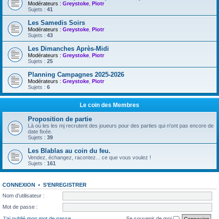
Modérateurs :
Greystoke
,
Piotr
Sujets :
41
Les Samedis Soirs
Modérateurs :
Greystoke
,
Piotr
Sujets :
43
Les Dimanches Après-Midi
Modérateurs :
Greystoke
,
Piotr
Sujets :
25
Planning Campagnes 2025-2026
Modérateurs :
Greystoke
,
Piotr
Sujets :
6
Le coin des Membres
Proposition de partie
Là où les les mj recrutent des joueurs pour des parties qui n'ont pas encore de
date fixée.
Sujets :
39
Les Blablas au coin du feu.
Vendez, échangez, racontez... ce que vous voulez !
Sujets :
161
CONNEXION
•
S’ENREGISTRER
Nom d’utilisateur :
Mot de passe :
J’ai oublié mon mot de passe
Se souvenir de moi