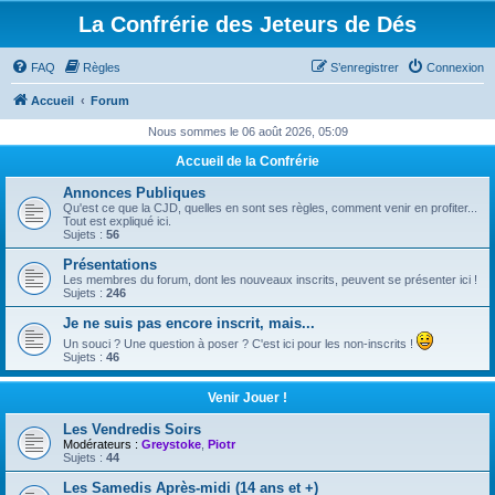
La Confrérie des Jeteurs de Dés
FAQ
Règles
S’enregistrer
Connexion
Accueil
Forum
Nous sommes le 06 août 2026, 05:09
Accueil de la Confrérie
Annonces Publiques
Qu'est ce que la CJD, quelles en sont ses règles, comment venir en profiter...
Tout est expliqué ici.
Sujets :
56
Présentations
Les membres du forum, dont les nouveaux inscrits, peuvent se présenter ici !
Sujets :
246
Je ne suis pas encore inscrit, mais...
Un souci ? Une question à poser ? C'est ici pour les non-inscrits !
Sujets :
46
Venir Jouer !
Les Vendredis Soirs
Modérateurs :
Greystoke
,
Piotr
Sujets :
44
Les Samedis Après-midi (14 ans et +)