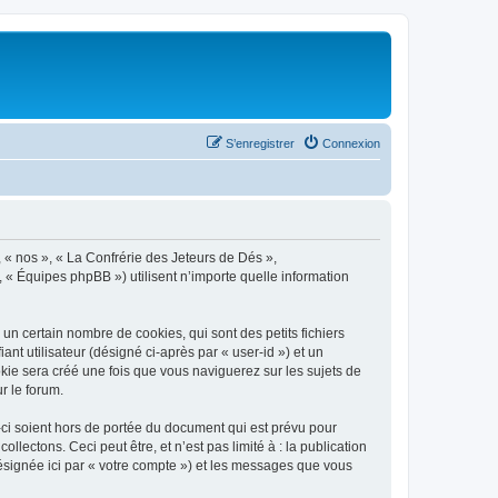
S’enregistrer
Connexion
, « nos », « La Confrérie des Jeteurs de Dés »,
, « Équipes phpBB ») utilisent n’importe quelle information
n certain nombre de cookies, qui sont des petits fichiers
nt utilisateur (désigné ci-après par « user-id ») et un
okie sera créé une fois que vous naviguerez sur les sujets de
r le forum.
ci soient hors de portée du document qui est prévu pour
ectons. Ceci peut être, et n’est pas limité à : la publication
désignée ici par « votre compte ») et les messages que vous