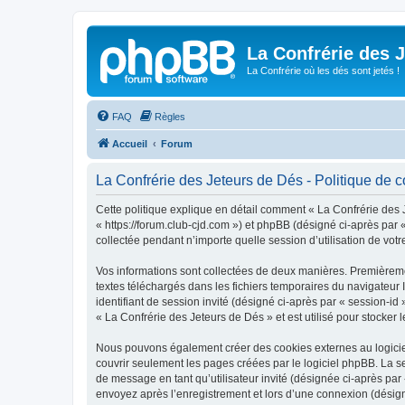
La Confrérie des 
La Confrérie où les dés sont jetés !
FAQ
Règles
Accueil
Forum
La Confrérie des Jeteurs de Dés - Politique de co
Cette politique explique en détail comment « La Confrérie des J
« https://forum.club-cjd.com ») et phpBB (désigné ci-après par 
collectée pendant n’importe quelle session d’utilisation de votr
Vos informations sont collectées de deux manières. Premièremen
textes téléchargés dans les fichiers temporaires du navigateur I
identifiant de session invité (désigné ci-après par « session-i
« La Confrérie des Jeteurs de Dés » et est utilisé pour stocker l
Nous pouvons également créer des cookies externes au logiciel
couvrir seulement les pages créées par le logiciel phpBB. La se
de message en tant qu’utilisateur invité (désignée ci-après par
envoyez après l’enregistrement et lors d’une connexion (désig