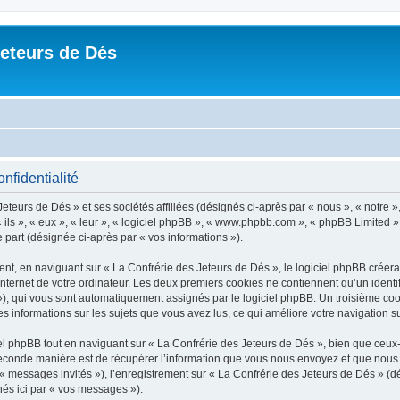
Jeteurs de Dés
nfidentialité
eteurs de Dés » et ses sociétés affiliées (désignés ci-après par « nous », « notre »
« ils », « eux », « leur », « logiciel phpBB », « www.phpbb.com », « phpBB Limited »
e part (désignée ci-après par « vos informations »).
t, en naviguant sur « La Confrérie des Jeteurs de Dés », le logiciel phpBB créera u
nternet de votre ordinateur. Les deux premiers cookies ne contiennent qu’un identifia
d »), qui vous sont automatiquement assignés par le logiciel phpBB. Un troisième co
es informations sur les sujets que vous avez lus, ce qui améliore votre navigation su
 phpBB tout en naviguant sur « La Confrérie des Jeteurs de Dés », bien que ceux-
conde manière est de récupérer l’information que vous nous envoyez et que nous coll
 « messages invités »), l’enregistrement sur « La Confrérie des Jeteurs de Dés » (
nés ici par « vos messages »).