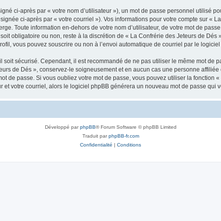
gné ci-après par « votre nom d’utilisateur »), un mot de passe personnel utilisé po
signée ci-après par « votre courriel »). Vos informations pour votre compte sur « L
ge. Toute information en-dehors de votre nom d’utilisateur, de votre mot de passe 
soit obligatoire ou non, reste à la discrétion de « La Confrérie des Jeteurs de Dés 
ofil, vous pouvez souscrire ou non à l’envoi automatique de courriel par le logicie
l soit sécurisé. Cependant, il est recommandé de ne pas utiliser le même mot de pas
teurs de Dés », conservez-le soigneusement et en aucun cas une personne affiliée
t de passe. Si vous oubliez votre mot de passe, vous pouvez utiliser la fonction « 
 et votre courriel, alors le logiciel phpBB générera un nouveau mot de passe qui 
Développé par
phpBB
® Forum Software © phpBB Limited
Traduit par
phpBB-fr.com
Confidentialité
|
Conditions