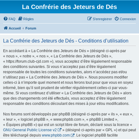
La Confrérie des Jeteurs de Dés
FAQ
Règles
S’enregistrer
Connexion
Accueil
Forum
La Confrérie des Jeteurs de Dés - Conditions d’utilisation
En accédant à « La Confrérie des Jeteurs de Dés » (désigné ci-après par
« nous », « notre », « nos », « La Confrérie des Jeteurs de Dés »,
« https://forum.club-cjd.com »), vous acceptez d’être légalement responsable
des conditions suivantes. Si vous n’acceptez pas d’être légalement
responsable de toutes les conditions suivantes, alors n’accédez pas et/ou
n’utilisez pas « La Confrérie des Jeteurs de Dés ». Nous pouvons modifier
celles-ci à n’importe quel moment et nous ferons tout pour que vous en soyez
informé, bien qu’il soit prudent de vérifier régulièrement celles-ci par vous-
même. Si vous continuez d’utiliser « La Confrérie des Jeteurs de Dés » alors
que des changements ont été effectués, vous acceptez d’être légalement
responsable des conditions découlant des mises à jour et/ou modifications.
Nos forums sont développés par phpBB (désigné ci-après par « ils », « eux »,
« leur », « logiciel phpBB », « www.phpbb.com », « phpBB Limited »,
« Équipes phpBB ») qui est un script libre de forum, déclaré sous la licence «
GNU General Public License v2
» (désigné ci-après par « GPL ») et qui peut
être téléchargé depuis
www.phpbb.com
. Le logiciel phpBB facilite