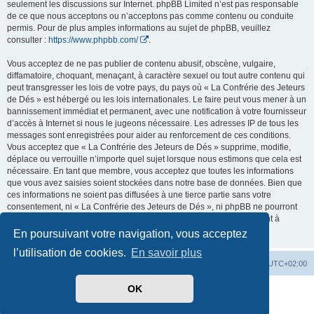
seulement les discussions sur Internet. phpBB Limited n’est pas responsable
de ce que nous acceptons ou n’acceptons pas comme contenu ou conduite
permis. Pour de plus amples informations au sujet de phpBB, veuillez
consulter :
https://www.phpbb.com/
.
Vous acceptez de ne pas publier de contenu abusif, obscène, vulgaire,
diffamatoire, choquant, menaçant, à caractère sexuel ou tout autre contenu qui
peut transgresser les lois de votre pays, du pays où « La Confrérie des Jeteurs
de Dés » est hébergé ou les lois internationales. Le faire peut vous mener à un
bannissement immédiat et permanent, avec une notification à votre fournisseur
d’accès à Internet si nous le jugeons nécessaire. Les adresses IP de tous les
messages sont enregistrées pour aider au renforcement de ces conditions.
Vous acceptez que « La Confrérie des Jeteurs de Dés » supprime, modifie,
déplace ou verrouille n’importe quel sujet lorsque nous estimons que cela est
nécessaire. En tant que membre, vous acceptez que toutes les informations
que vous avez saisies soient stockées dans notre base de données. Bien que
ces informations ne soient pas diffusées à une tierce partie sans votre
consentement, ni « La Confrérie des Jeteurs de Dés », ni phpBB ne pourront
être tenus comme responsables en cas de tentative de piratage visant à
compromettre les données.
En poursuivant votre navigation, vous acceptez
l’utilisation de cookies.
En savoir plus
Accueil
Forum
Supprimer les cookies
Heures au format
UTC+02:00
OK
Développé par
phpBB
® Forum Software © phpBB Limited
Traduit par
phpBB-fr.com
Confidentialité
|
Conditions