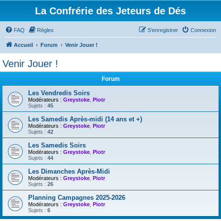
La Confrérie des Jeteurs de Dés
FAQ
Règles
S’enregistrer
Connexion
Accueil
Forum
Venir Jouer !
Venir Jouer !
Forum
Les Vendredis Soirs
Modérateurs :
Greystoke
,
Piotr
Sujets :
45
Les Samedis Après-midi (14 ans et +)
Modérateurs :
Greystoke
,
Piotr
Sujets :
42
Les Samedis Soirs
Modérateurs :
Greystoke
,
Piotr
Sujets :
44
Les Dimanches Après-Midi
Modérateurs :
Greystoke
,
Piotr
Sujets :
26
Planning Campagnes 2025-2026
Modérateurs :
Greystoke
,
Piotr
Sujets :
6