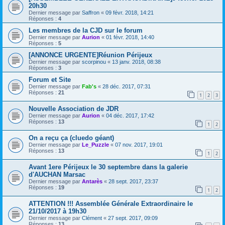
20h30
Dernier message par
Saffron
«
09 févr. 2018, 14:21
Réponses :
4
Les membres de la CJD sur le forum
Dernier message par
Aurion
«
01 févr. 2018, 14:40
Réponses :
5
[ANNONCE URGENTE]Réunion Périjeux
Dernier message par
scorpinou
«
13 janv. 2018, 08:38
Réponses :
3
Forum et Site
Dernier message par
Fab's
«
28 déc. 2017, 07:31
Réponses :
21
1
2
3
Nouvelle Association de JDR
Dernier message par
Aurion
«
04 déc. 2017, 17:42
Réponses :
13
1
2
On a reçu ça (cluedo géant)
Dernier message par
Le_Puzzle
«
07 nov. 2017, 19:01
Réponses :
13
1
2
Avant 1ere Périjeux le 30 septembre dans la galerie
d'AUCHAN Marsac
Dernier message par
Antarès
«
28 sept. 2017, 23:37
Réponses :
19
1
2
ATTENTION !!! Assemblée Générale Extraordinaire le
21/10/2017 à 19h30
Dernier message par
Clément
«
27 sept. 2017, 09:09
Réponses :
13