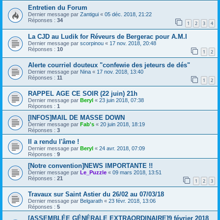
Entretien du Forum
Dernier message par
Zantigui
«
05 déc. 2018, 21:22
Réponses :
34
1
2
3
4
La CJD au Ludik for Réveurs de Bergerac pour A.M.I
Dernier message par
scorpinou
«
17 nov. 2018, 20:48
Réponses :
10
1
2
Alerte courriel douteux "confewie des jeteurs de dés"
Dernier message par
Nina
«
17 nov. 2018, 13:40
Réponses :
11
1
2
RAPPEL AGE CE SOIR (22 juin) 21h
Dernier message par
Beryl
«
23 juin 2018, 07:38
Réponses :
1
[INFOS]MAIL DE MASSE DOWN
Dernier message par
Fab's
«
20 juin 2018, 18:19
Réponses :
3
Il a rendu l'âme !
Dernier message par
Beryl
«
24 avr. 2018, 07:09
Réponses :
9
[Notre convention]NEWS IMPORTANTE !!
Dernier message par
Le_Puzzle
«
09 mars 2018, 13:51
Réponses :
21
1
2
3
Travaux sur Saint Astier du 26/02 au 07/03/18
Dernier message par
Belgarath
«
23 févr. 2018, 13:06
Réponses :
5
[ASSEMBLÉE GÉNÉRALE EXTRAORDINAIRE]9 février 2018