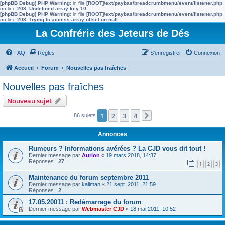
[phpBB Debug] PHP Warning
: in file
[ROOT]/ext/paybas/breadcrumbmenu/event/listener.php
on line
208
:
Undefined array key 10
[phpBB Debug] PHP Warning
: in file
[ROOT]/ext/paybas/breadcrumbmenu/event/listener.php
on line
208
:
Trying to access array offset on null
La Confrérie des Jeteurs de Dés
FAQ
Règles
S’enregistrer
Connexion
Accueil
Forum
Nouvelles pas fraîches
Nouvelles pas fraîches
Nouveau sujet
1
2
3
4
86 sujets
Suivante
Annonces
Rumeurs ? Informations avérées ? La CJD vous dit tout !
Dernier message par
Aurion
«
19 mars 2018, 14:37
Réponses :
27
1
2
3
Maintenance du forum septembre 2011
Dernier message par
kaliman
«
21 sept. 2011, 21:59
Réponses :
2
17.05.20011 : Redémarrage du forum
Dernier message par
Webmaster CJD
«
18 mai 2011, 10:52