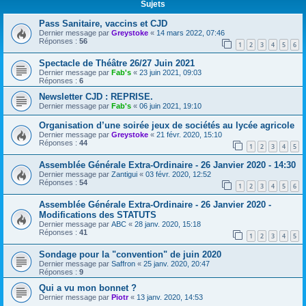
Sujets
Pass Sanitaire, vaccins et CJD
Dernier message par
Greystoke
«
14 mars 2022, 07:46
Réponses :
56
1
2
3
4
5
6
Spectacle de Théâtre 26/27 Juin 2021
Dernier message par
Fab's
«
23 juin 2021, 09:03
Réponses :
6
Newsletter CJD : REPRISE.
Dernier message par
Fab's
«
06 juin 2021, 19:10
Organisation d’une soirée jeux de sociétés au lycée agricole
Dernier message par
Greystoke
«
21 févr. 2020, 15:10
Réponses :
44
1
2
3
4
5
Assemblée Générale Extra-Ordinaire - 26 Janvier 2020 - 14:30
Dernier message par
Zantigui
«
03 févr. 2020, 12:52
Réponses :
54
1
2
3
4
5
6
Assemblée Générale Extra-Ordinaire - 26 Janvier 2020 -
Modifications des STATUTS
Dernier message par
ABC
«
28 janv. 2020, 15:18
Réponses :
41
1
2
3
4
5
Sondage pour la "convention" de juin 2020
Dernier message par
Saffron
«
25 janv. 2020, 20:47
Réponses :
9
Qui a vu mon bonnet ?
Dernier message par
Piotr
«
13 janv. 2020, 14:53