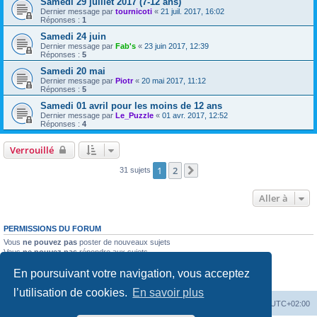
Samedi 29 juillet 2017 (7-12 ans)
Dernier message par
tournicoti
«
21 juil. 2017, 16:02
Réponses :
1
Samedi 24 juin
Dernier message par
Fab's
«
23 juin 2017, 12:39
Réponses :
5
Samedi 20 mai
Dernier message par
Piotr
«
20 mai 2017, 11:12
Réponses :
5
Samedi 01 avril pour les moins de 12 ans
Dernier message par
Le_Puzzle
«
01 avr. 2017, 12:52
Réponses :
4
Verrouillé
1
2
31 sujets
Suivante
Aller à
PERMISSIONS DU FORUM
Vous
ne pouvez pas
poster de nouveaux sujets
Vous
ne pouvez pas
répondre aux sujets
Vous
ne pouvez pas
modifier vos messages
En poursuivant votre navigation, vous acceptez
Vous
ne pouvez pas
supprimer vos messages
Vous
ne pouvez pas
joindre des fichiers
l’utilisation de cookies.
En savoir plus
Accueil
Forum
Supprimer les cookies
Heures au format
UTC+02:00