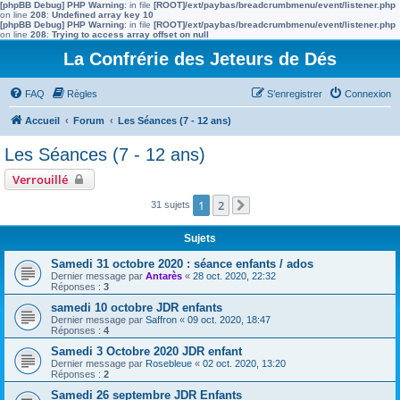
[phpBB Debug] PHP Warning
: in file
[ROOT]/ext/paybas/breadcrumbmenu/event/listener.php
on line
208
:
Undefined array key 10
[phpBB Debug] PHP Warning
: in file
[ROOT]/ext/paybas/breadcrumbmenu/event/listener.php
on line
208
:
Trying to access array offset on null
La Confrérie des Jeteurs de Dés
FAQ
Règles
S’enregistrer
Connexion
Accueil
Forum
Les Séances (7 - 12 ans)
Les Séances (7 - 12 ans)
Verrouillé
1
2
31 sujets
Suivante
Sujets
Samedi 31 octobre 2020 : séance enfants / ados
Dernier message par
Antarès
«
28 oct. 2020, 22:32
Réponses :
3
samedi 10 octobre JDR enfants
Dernier message par
Saffron
«
09 oct. 2020, 18:47
Réponses :
4
Samedi 3 Octobre 2020 JDR enfant
Dernier message par
Rosebleue
«
02 oct. 2020, 13:20
Réponses :
2
Samedi 26 septembre JDR Enfants