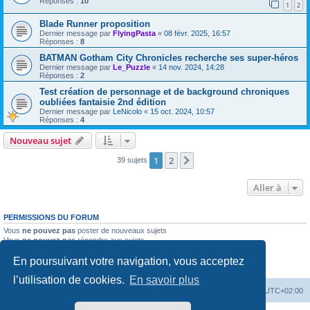
Réponses :
10
1
2
Blade Runner proposition
Dernier message par
FlyingPasta
«
08 févr. 2025, 16:57
Réponses :
8
BATMAN Gotham City Chronicles recherche ses super-héros
Dernier message par
Le_Puzzle
«
14 nov. 2024, 14:28
Réponses :
2
Test création de personnage et de background chroniques
oubliées fantaisie 2nd édition
Dernier message par
LeNicolo
«
15 oct. 2024, 10:57
Réponses :
4
Nouveau sujet
1
2
Suivante
39 sujets
Aller à
PERMISSIONS DU FORUM
Vous
ne pouvez pas
poster de nouveaux sujets
Vous
ne pouvez pas
répondre aux sujets
Vous
ne pouvez pas
modifier vos messages
En poursuivant votre navigation, vous acceptez
Vous
ne pouvez pas
supprimer vos messages
Vous
ne pouvez pas
joindre des fichiers
l’utilisation de cookies.
En savoir plus
Accueil
Forum
Supprimer les cookies
Heures au format
UTC+02:00