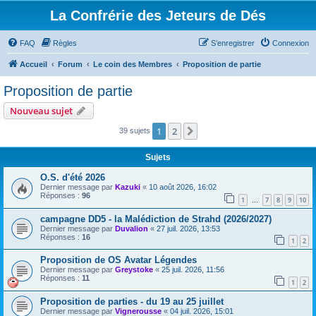
La Confrérie des Jeteurs de Dés
FAQ
Règles
S’enregistrer
Connexion
Accueil
Forum
Le coin des Membres
Proposition de partie
Proposition de partie
Nouveau sujet
1
2
Suivante
39 sujets
Sujets
O.S. d'été 2026
Dernier message par
Kazuki
«
10 août 2026, 16:02
Réponses :
96
1
7
8
9
10
…
campagne DD5 - la Malédiction de Strahd (2026/2027)
Dernier message par
Duvalion
«
27 juil. 2026, 13:53
Réponses :
16
1
2
Proposition de OS Avatar Légendes
Dernier message par
Greystoke
«
25 juil. 2026, 11:56
Réponses :
11
1
2
Proposition de parties - du 19 au 25 juillet
Dernier message par
Vignerousse
«
04 juil. 2026, 15:01