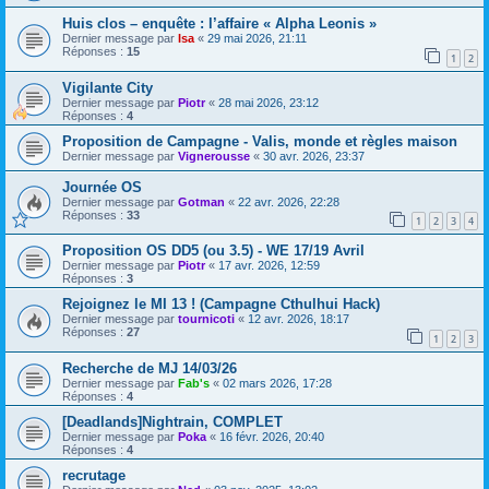
Huis clos – enquête : l’affaire « Alpha Leonis »
Dernier message par
Isa
«
29 mai 2026, 21:11
Réponses :
15
1
2
Vigilante City
Dernier message par
Piotr
«
28 mai 2026, 23:12
Réponses :
4
Proposition de Campagne - Valis, monde et règles maison
Dernier message par
Vignerousse
«
30 avr. 2026, 23:37
Journée OS
Dernier message par
Gotman
«
22 avr. 2026, 22:28
Réponses :
33
1
2
3
4
Proposition OS DD5 (ou 3.5) - WE 17/19 Avril
Dernier message par
Piotr
«
17 avr. 2026, 12:59
Réponses :
3
Rejoignez le MI 13 ! (Campagne Cthulhui Hack)
Dernier message par
tournicoti
«
12 avr. 2026, 18:17
Réponses :
27
1
2
3
Recherche de MJ 14/03/26
Dernier message par
Fab's
«
02 mars 2026, 17:28
Réponses :
4
[Deadlands]Nightrain, COMPLET
Dernier message par
Poka
«
16 févr. 2026, 20:40
Réponses :
4
recrutage