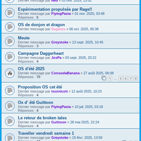
Dernier message par
Ned
«
03 nov. 2025, 13:02
Expérimentation propulsée par Rage!!
Dernier message par
FlyingPasta
«
01 nov. 2025, 03:48
Réponses :
6
OS de donjon et dragon
Dernier message par
Sugatou
«
06 oct. 2025, 06:38
Meute
Dernier message par
Greystoke
«
13 sept. 2025, 10:45
Réponses :
3
Campagne Daggerheart
Dernier message par
JosPa
«
03 sept. 2025, 20:22
Réponses :
4
OS d'été 2025
Dernier message par
ConsuelaBanana
«
27 août 2025, 06:08
Réponses :
70
1
5
6
7
8
…
Proposition OS cet été
Dernier message par
tournicoti
«
12 août 2025, 10:23
Réponses :
4
Os d' été Guittoon
Dernier message par
FlyingPasta
«
10 juil. 2025, 03:18
Réponses :
4
Le retour de broken tales
Dernier message par
Guittoon
«
28 mai 2025, 22:24
Réponses :
4
Traveller vendredi semaine 1
Dernier message par
Greystoke
«
15 févr. 2025, 13:59