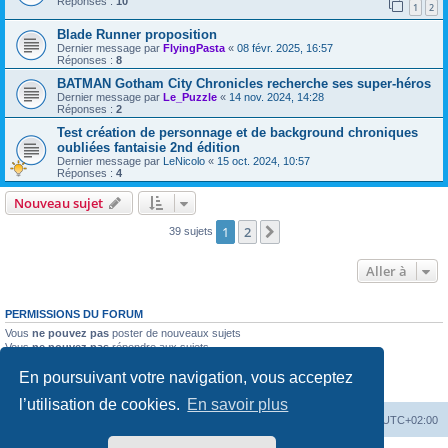
Réponses :
10
1
2
Blade Runner proposition
Dernier message par
FlyingPasta
«
08 févr. 2025, 16:57
Réponses :
8
BATMAN Gotham City Chronicles recherche ses super-héros
Dernier message par
Le_Puzzle
«
14 nov. 2024, 14:28
Réponses :
2
Test création de personnage et de background chroniques
oubliées fantaisie 2nd édition
Dernier message par
LeNicolo
«
15 oct. 2024, 10:57
Réponses :
4
Nouveau sujet
1
2
Suivante
39 sujets
Aller à
PERMISSIONS DU FORUM
Vous
ne pouvez pas
poster de nouveaux sujets
Vous
ne pouvez pas
répondre aux sujets
Vous
ne pouvez pas
modifier vos messages
En poursuivant votre navigation, vous acceptez
Vous
ne pouvez pas
supprimer vos messages
Vous
ne pouvez pas
joindre des fichiers
l’utilisation de cookies.
En savoir plus
Accueil
Forum
Supprimer les cookies
Heures au format
UTC+02:00