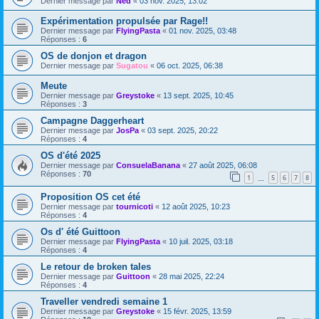
Dernier message par
Ned
«
03 nov. 2025, 13:02
Expérimentation propulsée par Rage!!
Dernier message par
FlyingPasta
«
01 nov. 2025, 03:48
Réponses :
6
OS de donjon et dragon
Dernier message par
Sugatou
«
06 oct. 2025, 06:38
Meute
Dernier message par
Greystoke
«
13 sept. 2025, 10:45
Réponses :
3
Campagne Daggerheart
Dernier message par
JosPa
«
03 sept. 2025, 20:22
Réponses :
4
OS d'été 2025
Dernier message par
ConsuelaBanana
«
27 août 2025, 06:08
Réponses :
70
1
5
6
7
8
…
Proposition OS cet été
Dernier message par
tournicoti
«
12 août 2025, 10:23
Réponses :
4
Os d' été Guittoon
Dernier message par
FlyingPasta
«
10 juil. 2025, 03:18
Réponses :
4
Le retour de broken tales
Dernier message par
Guittoon
«
28 mai 2025, 22:24
Réponses :
4
Traveller vendredi semaine 1
Dernier message par
Greystoke
«
15 févr. 2025, 13:59