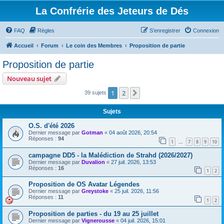
La Confrérie des Jeteurs de Dés
FAQ
Règles
S’enregistrer
Connexion
Accueil
Forum
Le coin des Membres
Proposition de partie
Proposition de partie
Nouveau sujet
1
2
Suivante
39 sujets
Sujets
O.S. d'été 2026
Dernier message par
Gotman
«
04 août 2026, 20:54
Réponses :
94
1
7
8
9
10
…
campagne DD5 - la Malédiction de Strahd (2026/2027)
Dernier message par
Duvalion
«
27 juil. 2026, 13:53
Réponses :
16
1
2
Proposition de OS Avatar Légendes
Dernier message par
Greystoke
«
25 juil. 2026, 11:56
Réponses :
11
1
2
Proposition de parties - du 19 au 25 juillet
Dernier message par
Vignerousse
«
04 juil. 2026, 15:01