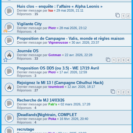
Huis clos – enquête : l’affaire « Alpha Leonis »
Dernier message par
Isa
«
29 mai 2026, 21:11
Réponses :
15
1
2
Vigilante City
Dernier message par
Piotr
«
28 mai 2026, 23:12
Réponses :
4
Proposition de Campagne - Valis, monde et règles maison
Dernier message par
Vignerousse
«
30 avr. 2026, 23:37
Journée OS
Dernier message par
Gotman
«
22 avr. 2026, 22:28
Réponses :
33
1
2
3
4
Proposition OS DD5 (ou 3.5) - WE 17/19 Avril
Dernier message par
Piotr
«
17 avr. 2026, 12:59
Réponses :
3
Rejoignez le MI 13 ! (Campagne Cthulhui Hack)
Dernier message par
tournicoti
«
12 avr. 2026, 18:17
Réponses :
27
1
2
3
Recherche de MJ 14/03/26
Dernier message par
Fab's
«
02 mars 2026, 17:28
Réponses :
4
[Deadlands]Nightrain, COMPLET
Dernier message par
Poka
«
16 févr. 2026, 20:40
Réponses :
4
recrutage