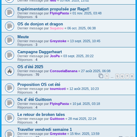
Dernier message par
Ned
«
03 nov. 2025, 13:02
Expérimentation propulsée par Rage!!
Dernier message par
FlyingPasta
«
01 nov. 2025, 03:48
Réponses :
6
OS de donjon et dragon
Dernier message par
Sugatou
«
06 oct. 2025, 06:38
Meute
Dernier message par
Greystoke
«
13 sept. 2025, 10:45
Réponses :
3
Campagne Daggerheart
Dernier message par
JosPa
«
03 sept. 2025, 20:22
Réponses :
4
OS d'été 2025
Dernier message par
ConsuelaBanana
«
27 août 2025, 06:08
Réponses :
70
1
5
6
7
8
…
Proposition OS cet été
Dernier message par
tournicoti
«
12 août 2025, 10:23
Réponses :
4
Os d' été Guittoon
Dernier message par
FlyingPasta
«
10 juil. 2025, 03:18
Réponses :
4
Le retour de broken tales
Dernier message par
Guittoon
«
28 mai 2025, 22:24
Réponses :
4
Traveller vendredi semaine 1
Dernier message par
Greystoke
«
15 févr. 2025, 13:59