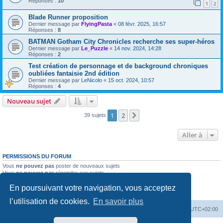
Réponses :
10
1
2
Blade Runner proposition
Dernier message par
FlyingPasta
«
08 févr. 2025, 16:57
Réponses :
8
BATMAN Gotham City Chronicles recherche ses super-héros
Dernier message par
Le_Puzzle
«
14 nov. 2024, 14:28
Réponses :
2
Test création de personnage et de background chroniques
oubliées fantaisie 2nd édition
Dernier message par
LeNicolo
«
15 oct. 2024, 10:57
Réponses :
4
Nouveau sujet
1
2
Suivante
39 sujets
Aller à
PERMISSIONS DU FORUM
Vous
ne pouvez pas
poster de nouveaux sujets
Vous
ne pouvez pas
répondre aux sujets
Vous
ne pouvez pas
modifier vos messages
En poursuivant votre navigation, vous acceptez
Vous
ne pouvez pas
supprimer vos messages
Vous
ne pouvez pas
joindre des fichiers
l’utilisation de cookies.
En savoir plus
Accueil
Forum
Supprimer les cookies
Heures au format
UTC+02:00