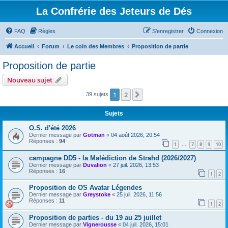
La Confrérie des Jeteurs de Dés
FAQ
Règles
S’enregistrer
Connexion
Accueil
Forum
Le coin des Membres
Proposition de partie
Proposition de partie
Nouveau sujet
1
2
Suivante
39 sujets
Sujets
O.S. d'été 2026
Dernier message par
Gotman
«
04 août 2026, 20:54
Réponses :
94
1
7
8
9
10
…
campagne DD5 - la Malédiction de Strahd (2026/2027)
Dernier message par
Duvalion
«
27 juil. 2026, 13:53
Réponses :
16
1
2
Proposition de OS Avatar Légendes
Dernier message par
Greystoke
«
25 juil. 2026, 11:56
Réponses :
11
1
2
Proposition de parties - du 19 au 25 juillet
Dernier message par
Vignerousse
«
04 juil. 2026, 15:01