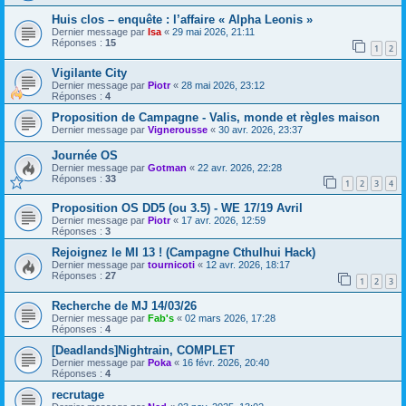
Huis clos – enquête : l’affaire « Alpha Leonis »
Dernier message par
Isa
«
29 mai 2026, 21:11
Réponses :
15
1
2
Vigilante City
Dernier message par
Piotr
«
28 mai 2026, 23:12
Réponses :
4
Proposition de Campagne - Valis, monde et règles maison
Dernier message par
Vignerousse
«
30 avr. 2026, 23:37
Journée OS
Dernier message par
Gotman
«
22 avr. 2026, 22:28
Réponses :
33
1
2
3
4
Proposition OS DD5 (ou 3.5) - WE 17/19 Avril
Dernier message par
Piotr
«
17 avr. 2026, 12:59
Réponses :
3
Rejoignez le MI 13 ! (Campagne Cthulhui Hack)
Dernier message par
tournicoti
«
12 avr. 2026, 18:17
Réponses :
27
1
2
3
Recherche de MJ 14/03/26
Dernier message par
Fab's
«
02 mars 2026, 17:28
Réponses :
4
[Deadlands]Nightrain, COMPLET
Dernier message par
Poka
«
16 févr. 2026, 20:40
Réponses :
4
recrutage