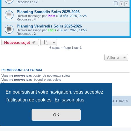
Réponses :
12
1
2
Planning Samedis Soirs 2025-2026
Dernier message par
Piotr
«
28 déc. 2025, 20:28
Réponses :
4
Planning Vendredis Soirs 2025-2026
Dernier message par
Fab's
«
06 oct. 2025, 11:56
Réponses :
2
Nouveau sujet
6 sujets • Page
1
sur
1
Aller à
PERMISSIONS DU FORUM
Vous
ne pouvez pas
poster de nouveaux sujets
Vous
ne pouvez pas
répondre aux sujets
Vous
ne pouvez pas
modifier vos messages
Vous
ne pouvez pas
supprimer vos messages
En poursuivant votre navigation, vous acceptez
Vous
ne pouvez pas
joindre des fichiers
l’utilisation de cookies.
En savoir plus
Accueil
Forum
Supprimer les cookies
Heures au format
UTC+02:00
Développé par
phpBB
® Forum Software © phpBB Limited
OK
Traduit par
phpBB-fr.com
Confidentialité
|
Conditions