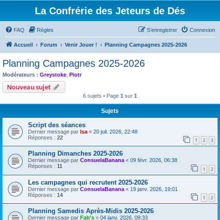
La Confrérie des Jeteurs de Dés
FAQ
Règles
S’enregistrer
Connexion
Accueil
Forum
Venir Jouer !
Planning Campagnes 2025-2026
Planning Campagnes 2025-2026
Modérateurs :
Greystoke
,
Piotr
Nouveau sujet
6 sujets • Page
1
sur
1
Sujets
Script des séances
Dernier message par
Isa
«
20 juil. 2026, 22:48
Réponses :
22
1
2
3
Planning Dimanches 2025-2026
Dernier message par
ConsuelaBanana
«
09 févr. 2026, 06:38
Réponses :
11
1
2
Les campagnes qui recrutent 2025-2026
Dernier message par
ConsuelaBanana
«
19 janv. 2026, 19:01
Réponses :
14
1
2
Planning Samedis Après-Midis 2025-2026
Dernier message par
Fab's
«
04 janv. 2026, 09:33