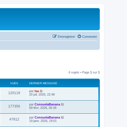
S’enregistrer
Connexion
6 sujets • Page
1
sur
1
VUES
DERNIER MESSAGE
par
Isa
120119
20 juil. 2026, 22:48
par
ConsuelaBanana
177350
09 févr. 2026, 06:38
par
ConsuelaBanana
47812
19 janv. 2026, 19:01