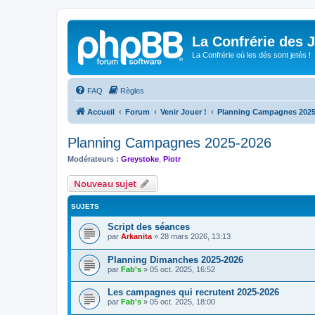
La Confrérie des 
La Confrérie où les dés sont jetés !
FAQ
Règles
Accueil
Forum
Venir Jouer !
Planning Campagnes 2025
Planning Campagnes 2025-2026
Modérateurs :
Greystoke
,
Piotr
Nouveau sujet
SUJETS
Script des séances
par
Arkanita
»
28 mars 2026, 13:13
Planning Dimanches 2025-2026
par
Fab's
»
05 oct. 2025, 16:52
Les campagnes qui recrutent 2025-2026
par
Fab's
»
05 oct. 2025, 18:00