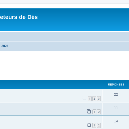
Jeteurs de Dés
-2026
RÉPONSES
22
1
2
3
11
1
2
14
1
2