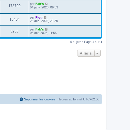
par
Fab's
178790
04 janv. 2026, 09:33
par
Piotr
16404
28 déc. 2025, 20:28
par
Fab's
5236
06 oct. 2025, 11:56
6 sujets • Page
1
sur
1
Aller à
Supprimer les cookies
Heures au format
UTC+02:00