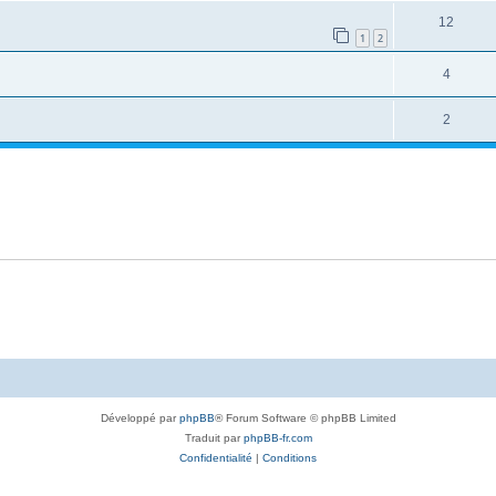
12
1
2
4
2
Développé par
phpBB
® Forum Software © phpBB Limited
Traduit par
phpBB-fr.com
Confidentialité
|
Conditions