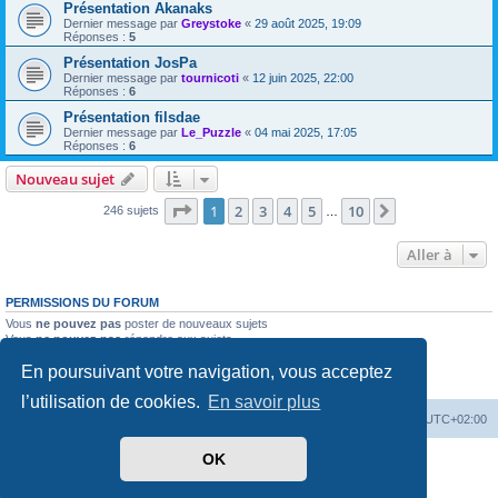
Présentation Akanaks
Dernier message par
Greystoke
«
29 août 2025, 19:09
Réponses :
5
Présentation JosPa
Dernier message par
tournicoti
«
12 juin 2025, 22:00
Réponses :
6
Présentation filsdae
Dernier message par
Le_Puzzle
«
04 mai 2025, 17:05
Réponses :
6
Nouveau sujet
Page
1
sur
10
1
2
3
4
5
10
Suivante
246 sujets
…
Aller à
PERMISSIONS DU FORUM
Vous
ne pouvez pas
poster de nouveaux sujets
Vous
ne pouvez pas
répondre aux sujets
Vous
ne pouvez pas
modifier vos messages
En poursuivant votre navigation, vous acceptez
Vous
ne pouvez pas
supprimer vos messages
Vous
ne pouvez pas
joindre des fichiers
l’utilisation de cookies.
En savoir plus
Accueil
Forum
Supprimer les cookies
Heures au format
UTC+02:00
OK
Développé par
phpBB
® Forum Software © phpBB Limited
Traduit par
phpBB-fr.com