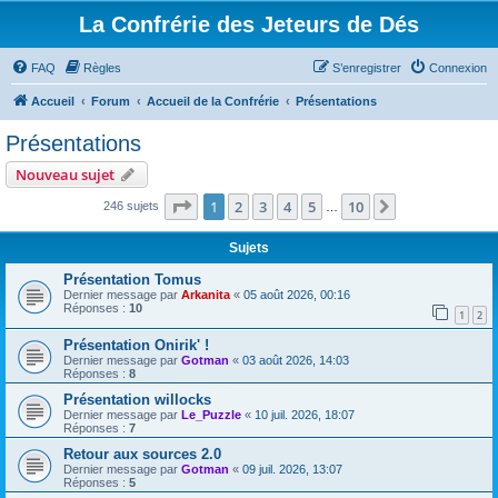
La Confrérie des Jeteurs de Dés
FAQ
Règles
S’enregistrer
Connexion
Accueil
Forum
Accueil de la Confrérie
Présentations
Présentations
Nouveau sujet
Page
1
sur
10
1
2
3
4
5
10
Suivante
246 sujets
…
Sujets
Présentation Tomus
Dernier message par
Arkanita
«
05 août 2026, 00:16
Réponses :
10
1
2
Présentation Onirik' !
Dernier message par
Gotman
«
03 août 2026, 14:03
Réponses :
8
Présentation willocks
Dernier message par
Le_Puzzle
«
10 juil. 2026, 18:07
Réponses :
7
Retour aux sources 2.0
Dernier message par
Gotman
«
09 juil. 2026, 13:07
Réponses :
5