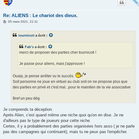
Re: ALIENS : Le chariot des dieux.
M
05 mars 2021, 21:11
e
s
s
tournicoti
a écrit :
a
g
e
Fab's
a écrit :
merci de proposer des parties cher tournicoti !
Je passe pour aliens, mais j'approuve !
Ouaip, je pense arrêter vu le succès.
Soit personne ne joue en virtuel au club soit on ne propose plus que
des parties en privé et c'est mal...pour le maintien de la vie associative
Bref un peu dég
Je comprends ta déception.
Après Alien, c'est quand même une niche quoi qu'on en dise. Je ne
d'ailleurs pas le type de joueurs pour cette niche.
Certes, il y a probablement des parties organisées hors asso ( je ne parle
pas des campagnes qui continuent), mais tu ne peux pas l'empêcher.