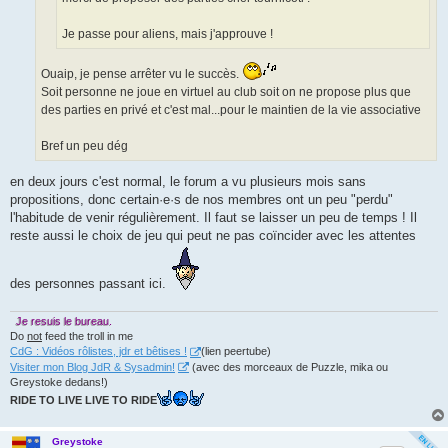
Je passe pour aliens, mais j'approuve !
Ouaip, je pense arrêter vu le succès.
Soit personne ne joue en virtuel au club soit on ne propose plus que
des parties en privé et c'est mal...pour le maintien de la vie associative
Bref un peu dég
en deux jours c'est normal, le forum a vu plusieurs mois sans
propositions, donc certain·e·s de nos membres ont un peu "perdu"
l'habitude de venir régulièrement. Il faut se laisser un peu de temps ! Il
reste aussi le choix de jeu qui peut ne pas coïncider avec les attentes
des personnes passant ici.
Je resuis le bureau.
Do
not
feed the troll in me
CdG : Vidéos rôlistes, jdr et bêtises !
(lien peertube)
Visiter mon Blog JdR & Sysadmin!
(avec des morceaux de Puzzle, mika ou
Greystoke dedans!)
RIDE TO LIVE LIVE TO RIDE
Greystoke