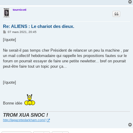
tournicoti
Re: ALIENS : Le chariot des dieux.
M
07 mars 2021, 20:45
e
s
[/quote]
s
a
g
Ne serait-il pas temps cher Président de relancer un peu la machine , par
e
un mail collectif hebdomadaire qui rappelle les propositions fautes sur le
forum on pourrait essayer de faire une petite newletter... bref on pourrait
peut-être faire tout un topic pour ça...
[/quote]
Bonne idée
TROM XUA SNOC !
http://lagazettedarkham.com//