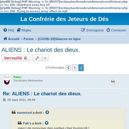
[phpBB Debug] PHP Warning
: in file
[ROOT]/ext/paybas/breadcrumbmenu/event/listener.php
on line
208
:
Undefined array key 10
[phpBB Debug] PHP Warning
: in file
[ROOT]/ext/paybas/breadcrumbmenu/event/listener.php
on line
208
:
Trying to access array offset on null
La Confrérie des Jeteurs de Dés
FAQ
Règles
S’enregistrer
Connexion
Accueil
Forum
[COVID-19]Séances en ligne
ALIENS : Le chariot des dieux.
Verrouillé
1
2
14 messages
Précédente
Fab's
Secrétaire-Webmestre
Re: ALIENS : Le chariot des dieux.
M
05 mars 2021, 06:26
e
s
s
tournicoti
a écrit :
a
g
e
Fab's
a écrit :
merci de proposer des parties cher tournicoti !