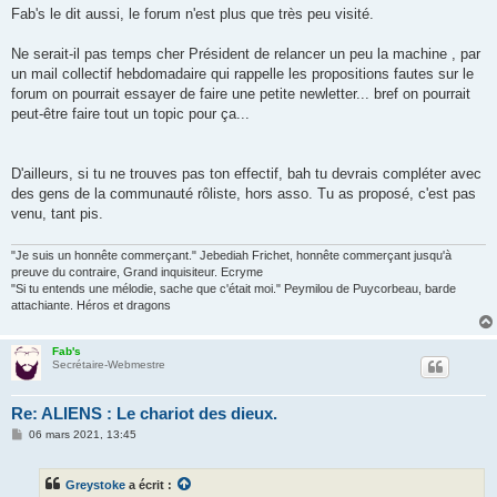
Fab's le dit aussi, le forum n'est plus que très peu visité.
Ne serait-il pas temps cher Président de relancer un peu la machine , par
un mail collectif hebdomadaire qui rappelle les propositions fautes sur le
forum on pourrait essayer de faire une petite newletter... bref on pourrait
peut-être faire tout un topic pour ça...
D'ailleurs, si tu ne trouves pas ton effectif, bah tu devrais compléter avec
des gens de la communauté rôliste, hors asso. Tu as proposé, c'est pas
venu, tant pis.
"Je suis un honnête commerçant." Jebediah Frichet, honnête commerçant jusqu'à
preuve du contraire, Grand inquisiteur. Ecryme
"Si tu entends une mélodie, sache que c'était moi." Peymilou de Puycorbeau, barde
attachiante. Héros et dragons
Fab's
Secrétaire-Webmestre
Re: ALIENS : Le chariot des dieux.
M
06 mars 2021, 13:45
e
s
s
Greystoke
a écrit :
a