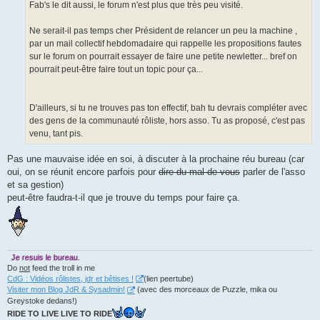
g
Fab's le dit aussi, le forum n'est plus que très peu visité.
e
Ne serait-il pas temps cher Président de relancer un peu la machine ,
par un mail collectif hebdomadaire qui rappelle les propositions fautes
sur le forum on pourrait essayer de faire une petite newletter... bref on
pourrait peut-être faire tout un topic pour ça...
D'ailleurs, si tu ne trouves pas ton effectif, bah tu devrais compléter avec
des gens de la communauté rôliste, hors asso. Tu as proposé, c'est pas
venu, tant pis.
Pas une mauvaise idée en soi, à discuter à la prochaine réu bureau (car
oui, on se réunit encore parfois pour
dire du mal de vous
parler de l'asso
et sa gestion)
peut-être faudra-t-il que je trouve du temps pour faire ça.
Je resuis le bureau.
Do
not
feed the troll in me
CdG : Vidéos rôlistes, jdr et bêtises !
(lien peertube)
Visiter mon Blog JdR & Sysadmin!
(avec des morceaux de Puzzle, mika ou
Greystoke dedans!)
RIDE TO LIVE LIVE TO RIDE