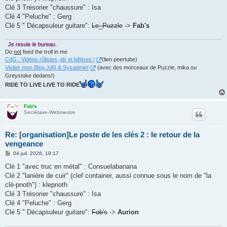
e
Clé 3 Trésorier "chaussure" : Isa
Clé 4 "Peluche" : Gerg
Clé 5 " Décapsuleur guitare":
Le_Puzzle
->
Fab's
Je resuis le bureau.
Do
not
feed the troll in me
CdG : Vidéos rôlistes, jdr et bêtises !
(lien peertube)
Visiter mon Blog JdR & Sysadmin!
(avec des morceaux de Puzzle, mika ou
Greystoke dedans!)
RIDE TO LIVE LIVE TO RIDE
Fab's
Secrétaire-Webmestre
Re: [organisation]Le poste de les clés 2 : le retour de la
vengeance
M
04 juil. 2026, 19:17
e
s
Clé 1 "avec truc en métal" : Consuelabanana
s
Clé 2 "lanière de cuir" (clef container, aussi connue sous le nom de "la
a
g
clé-pnoth") : klepnoth
e
Clé 3 Trésorier "chaussure" : Isa
Clé 4 "Peluche" : Gerg
Clé 5 " Décapsuleur guitare":
Fab's
->
Aurion