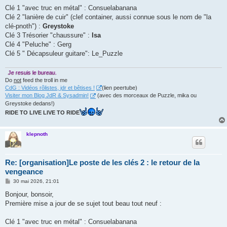
Clé 1 "avec truc en métal" : Consuelabanana
Clé 2 "lanière de cuir" (clef container, aussi connue sous le nom de "la
clé-pnoth") :
Greystoke
Clé 3 Trésorier "chaussure" :
Isa
Clé 4 "Peluche" : Gerg
Clé 5 " Décapsuleur guitare": Le_Puzzle
Je resuis le bureau.
Do
not
feed the troll in me
CdG : Vidéos rôlistes, jdr et bêtises !
(lien peertube)
Visiter mon Blog JdR & Sysadmin!
(avec des morceaux de Puzzle, mika ou
Greystoke dedans!)
RIDE TO LIVE LIVE TO RIDE
klepnoth
Re: [organisation]Le poste de les clés 2 : le retour de la
vengeance
M
30 mai 2026, 21:01
e
s
Bonjour, bonsoir,
s
Première mise a jour de se sujet tout beau tout neuf :
a
g
e
Clé 1 "avec truc en métal" : Consuelabanana