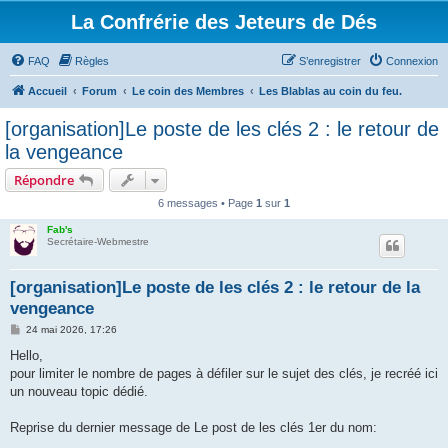
La Confrérie des Jeteurs de Dés
FAQ
Règles
S’enregistrer
Connexion
Accueil
Forum
Le coin des Membres
Les Blablas au coin du feu.
[organisation]Le poste de les clés 2 : le retour de
la vengeance
Répondre
6 messages • Page
1
sur
1
Fab's
Secrétaire-Webmestre
[organisation]Le poste de les clés 2 : le retour de la
vengeance
M
24 mai 2026, 17:26
e
s
Hello,
s
pour limiter le nombre de pages à défiler sur le sujet des clés, je recréé ici
a
g
un nouveau topic dédié.
e
Reprise du dernier message de Le post de les clés 1er du nom: