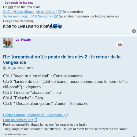
Je resuis le bureau.
Do
not
feed the troll in me
CdG : Vidéos rôlistes, jdr et bêtises !
(lien peertube)
Visiter mon Blog JdR & Sysadmin!
(avec des morceaux de Puzzle, mika ou
Greystoke dedans!)
RIDE TO LIVE LIVE TO RIDE
Le_Puzzle
Re: [organisation]Le poste de les clés 2 : le retour de la
vengeance
M
05 juil. 2026, 02:20
e
s
Clé 1 "avec truc en métal" : Consuelabanana
s
Clé 2 "lanière de cuir" (clef container, aussi connue sous le nom de "la
a
g
clé-pnoth") : klepnoth
e
Clé 3 Trésorier "chaussure" : Isa
Clé 4 "Peluche" : Gerg
Clé 5 " Décapsuleur guitare":
Aurion
-->Le puzzle
Contre Sauron, Palpatine et Fu-Manchu !
Pour un sans faute !
Fuck a normal life, that's lame, me I'm insane in the brain
They laugh at me because I'm different, I laugh at them because they're all the same
...les nephilims n'existent pas...