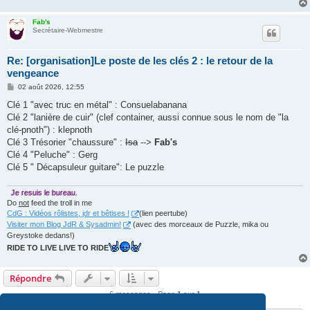
Fab's
Secrétaire-Webmestre
Re: [organisation]Le poste de les clés 2 : le retour de la
vengeance
M
02 août 2026, 12:55
e
s
Clé 1 "avec truc en métal" : Consuelabanana
s
Clé 2 "lanière de cuir" (clef container, aussi connue sous le nom de "la
a
g
clé-pnoth") : klepnoth
e
Clé 3 Trésorier "chaussure" :
Isa
-->
Fab's
Clé 4 "Peluche" : Gerg
Clé 5 " Décapsuleur guitare": Le puzzle
Je resuis le bureau.
Do
not
feed the troll in me
CdG : Vidéos rôlistes, jdr et bêtises !
(lien peertube)
Visiter mon Blog JdR & Sysadmin!
(avec des morceaux de Puzzle, mika ou
Greystoke dedans!)
RIDE TO LIVE LIVE TO RIDE
Répondre
6 messages • Page
1
sur
1