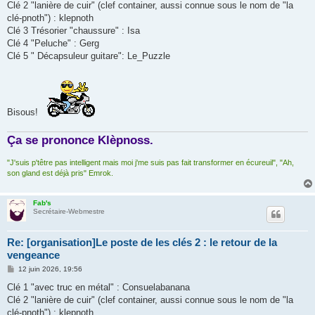
Clé 2 "lanière de cuir" (clef container, aussi connue sous le nom de "la
clé-pnoth") : klepnoth
Clé 3 Trésorier "chaussure" : Isa
Clé 4 "Peluche" : Gerg
Clé 5 " Décapsuleur guitare": Le_Puzzle
Bisous!
Ça se prononce Klèpnoss.
"J'suis p'têtre pas intelligent mais moi j'me suis pas fait transformer en écureuil", "Ah,
son gland est déjà pris" Emrok.
Fab's
Secrétaire-Webmestre
Re: [organisation]Le poste de les clés 2 : le retour de la
vengeance
M
12 juin 2026, 19:56
e
s
Clé 1 "avec truc en métal" : Consuelabanana
s
Clé 2 "lanière de cuir" (clef container, aussi connue sous le nom de "la
a
g
clé-pnoth") : klepnoth