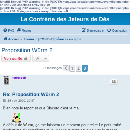
[phpBB Debug] PHP Warning
: in file
[ROOT]/ext/paybas/breadcrumbmenu/event/listener.php
on line
208
:
Undefined array key 10
[phpBB Debug] PHP Warning
: in file
[ROOT]/ext/paybas/breadcrumbmenu/event/listener.php
on line
208
:
Trying to access array offset on null
La Confrérie des Jeteurs de Dés
FAQ
Règles
S’enregistrer
Connexion
Accueil
Forum
[COVID-19]Séances en ligne
Proposition:Würm 2
Verrouillé
1
2
3
27 messages
Précédente
tournicoti
Re: Proposition:Würm 2
M
25 nov. 2020, 20:57
e
s
Bien noté le report et que Discord c'est le mal.
s
a
g
e
A défaut de Wurm, ça me laissera un moment pour relire Le petit traité