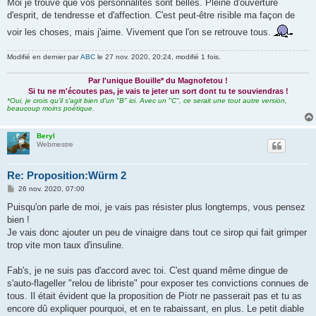
Moi je trouve que vos personnalités sont belles. Pleine d'ouverture
d'esprit, de tendresse et d'affection. C'est peut-être risible ma façon de
voir les choses, mais j'aime. Vivement que l'on se retrouve tous.
Modifié en dernier par
ABC
le 27 nov. 2020, 20:24, modifié 1 fois.
Par l'unique Bouille* du Magnofetou !
Si tu ne m'écoutes pas, je vais te jeter un sort dont tu te souviendras !
*Oui, je crois qu'il s'agit bien d'un "B" ici. Avec un "C", ce serait une tout autre version,
beaucoup moins poétique.
Beryl
Webmestre
Re: Proposition:Würm 2
M
26 nov. 2020, 07:00
e
s
Puisqu'on parle de moi, je vais pas résister plus longtemps, vous pensez
s
bien !
a
g
Je vais donc ajouter un peu de vinaigre dans tout ce sirop qui fait grimper
e
trop vite mon taux d'insuline.
Fab's, je ne suis pas d'accord avec toi. C'est quand même dingue de
s'auto-flageller "relou de libriste" pour exposer tes convictions connues de
tous. Il était évident que la proposition de Piotr ne passerait pas et tu as
encore dû expliquer pourquoi, et en te rabaissant, en plus. Le petit diable