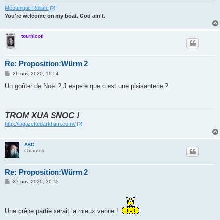
Mécanique Roliste
You're welcome on my boat. God ain't.
tournicoti
Re: Proposition:Würm 2
M
26 nov. 2020, 19:54
e
s
Un goûter de Noël ? J espere que c est une plaisanterie ?
s
a
g
e
TROM XUA SNOC !
http://lagazettedarkham.com//
ABC
Chiantos
Re: Proposition:Würm 2
M
27 nov. 2020, 20:25
e
s
s
a
Une crêpe partie serait la mieux venue !
g
e