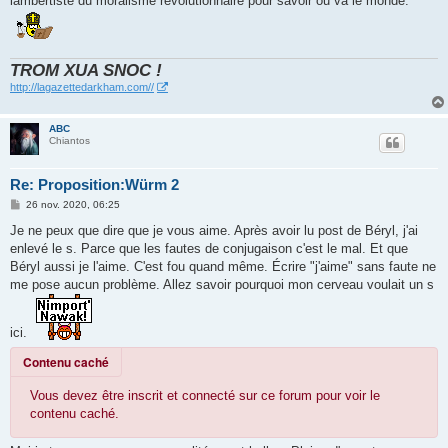
lambertiste du moralisme révolutionnaire pour savoir ou va le monde.
TROM XUA SNOC !
http://lagazettedarkham.com//
ABC
Chiantos
Re: Proposition:Würm 2
M
26 nov. 2020, 06:25
e
s
Je ne peux que dire que je vous aime. Après avoir lu post de Béryl, j'ai
s
enlevé le s. Parce que les fautes de conjugaison c'est le mal. Et que
a
g
Béryl aussi je l'aime. C'est fou quand même. Écrire "j'aime" sans faute ne
e
me pose aucun problème. Allez savoir pourquoi mon cerveau voulait un s
ici.
Contenu caché
Vous devez être inscrit et connecté sur ce forum pour voir le
contenu caché.