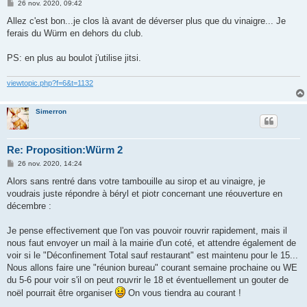
M
26 nov. 2020, 09:42
e
s
Allez c'est bon...je clos là avant de déverser plus que du vinaigre... Je
s
ferais du Würm en dehors du club.
a
g
e
PS: en plus au boulot j'utilise jitsi.
viewtopic.php?f=6&t=1132
Simerron
Re: Proposition:Würm 2
M
26 nov. 2020, 14:24
e
s
Alors sans rentré dans votre tambouille au sirop et au vinaigre, je
s
voudrais juste répondre à béryl et piotr concernant une réouverture en
a
g
décembre :
e
Je pense effectivement que l'on vas pouvoir rouvrir rapidement, mais il
nous faut envoyer un mail à la mairie d'un coté, et attendre également de
voir si le "Déconfinement Total sauf restaurant" est maintenu pour le 15...
Nous allons faire une "réunion bureau" courant semaine prochaine ou WE
du 5-6 pour voir s'il on peut rouvrir le 18 et éventuellement un gouter de
noël pourrait être organiser
On vous tiendra au courant !