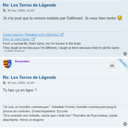
Re: Les Terres de Légende
M
30 nov. 2020, 12:16
e
s
Je n'ai joué que la version traduite par Gallimard. Je veux bien tenter
.
s
a
g
e
Contre Sauron, Palpatine et Fu-Manchu !
Pour un sans faute !
Fuck a normal life, that's lame, me I'm insane in the brain
They laugh at me because I'm different, I laugh at them because they're all the same
...les nephilims n'existent pas...
Greystoke
Re: Les Terres de Légende
M
30 nov. 2020, 12:40
e
s
Tu fais ça en ligne ?
s
a
g
e
"Je suis un honnête commerçant." Jebediah Frichet, honnête commerçant jusqu'à
preuve du contraire, Grand inquisiteur. Ecryme
"Si tu entends une mélodie, sache que c'était moi." Peymilou de Puycorbeau, barde
attachiante. Héros et dragons