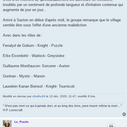
troublés par un sentiment de profonde langueur et d'irritation contenue qui
augmente de jour en jour...
Arrivé à Saxton en début d'après midi, le groupe remarque que le village
semble être sous l'effet d'une ancienne malédiction
Avec dans les rôles de :
Fenalyd de Goburn - Knight - Puzzle
Eïke Eivordottir - Warlock- Greystoke
Guillaume Montfaucon- Sorcerer - Aurion
Gontran - Mystic - Manon
Laurelein Kanan Biensol - Knight- Tournicoti
Modifié en dernier par
cthulhu24
le 12 déc. 2020, 11:47, modifié 8 fois.
" N'est pas mort ce qui à jamais dort, et au long des ères, peut mourir même la mort... "
H.P. Lovecraft
Le_Puzzle