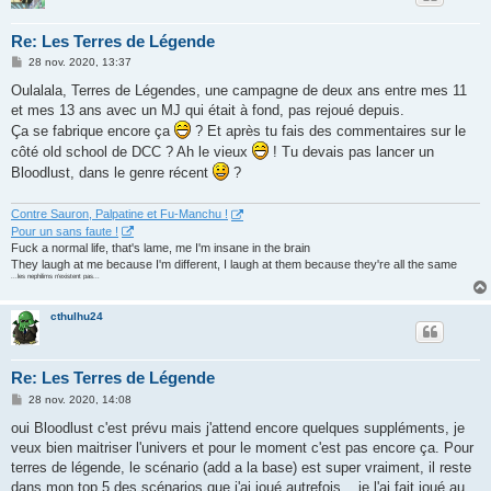
Re: Les Terres de Légende
M
28 nov. 2020, 13:37
e
s
Oulalala, Terres de Légendes, une campagne de deux ans entre mes 11
s
et mes 13 ans avec un MJ qui était à fond, pas rejoué depuis.
a
g
Ça se fabrique encore ça
? Et après tu fais des commentaires sur le
e
côté old school de DCC ? Ah le vieux
! Tu devais pas lancer un
Bloodlust, dans le genre récent
?
Contre Sauron, Palpatine et Fu-Manchu !
Pour un sans faute !
Fuck a normal life, that's lame, me I'm insane in the brain
They laugh at me because I'm different, I laugh at them because they're all the same
...les nephilims n'existent pas...
cthulhu24
Re: Les Terres de Légende
M
28 nov. 2020, 14:08
e
s
oui Bloodlust c'est prévu mais j'attend encore quelques suppléments, je
s
veux bien maitriser l'univers et pour le moment c'est pas encore ça. Pour
a
g
terres de légende, le scénario (add a la base) est super vraiment, il reste
e
dans mon top 5 des scénarios que j'ai joué autrefois... je l'ai fait joué au