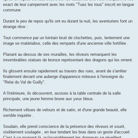
exact de leur campement avec les mots "Tuez les tous" inscrit en langue
commune
Durant le peu de repos qu'ils ont eu durant la nuit, les aventuriers font un
étrange rêve :
Tout commence par un lointain bruit de clochettes, puis, lentement une
image se matérialise, celle des remparts d'une ancienne ville fortifiée .
Planant au dessus de ses murailles, les rêveurs remarquent les
innombrables statues de bronze représentant des dragons qui les ornent.
Ils glissent ensuite rapidement au travers des rues, avant de s'arrêter
finalement devant une auberge d'apparence miteuse à l'enseigne du
"Relai du Val de Guilly".
A l'intérieure, ils découvrent, assises à la table centrale de la salle
principale, une jeune femme brune aux yeux bleus.
Richement vêtues de velours et de satin, et d'une grande beauté, elle
semble inquiète .
Soudain, elle prend conscience de la présence des rêveurs et sourit,
visiblement soulagée , en leur tendant les bras dans un geste d'accueil.
C'est à ce moment là, qu'invariablement les dormeurs se réveillent,