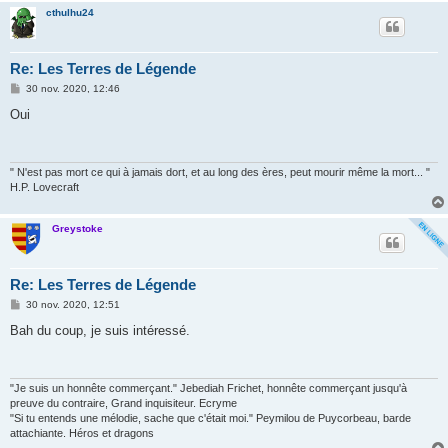
cthulhu24
Re: Les Terres de Légende
M
30 nov. 2020, 12:46
e
s
Oui
s
a
g
e
" N'est pas mort ce qui à jamais dort, et au long des ères, peut mourir même la mort... "
H.P. Lovecraft
Greystoke
Re: Les Terres de Légende
M
30 nov. 2020, 12:51
e
s
Bah du coup, je suis intéressé.
s
a
g
e
"Je suis un honnête commerçant." Jebediah Frichet, honnête commerçant jusqu'à
preuve du contraire, Grand inquisiteur. Ecryme
"Si tu entends une mélodie, sache que c'était moi." Peymilou de Puycorbeau, barde
attachiante. Héros et dragons