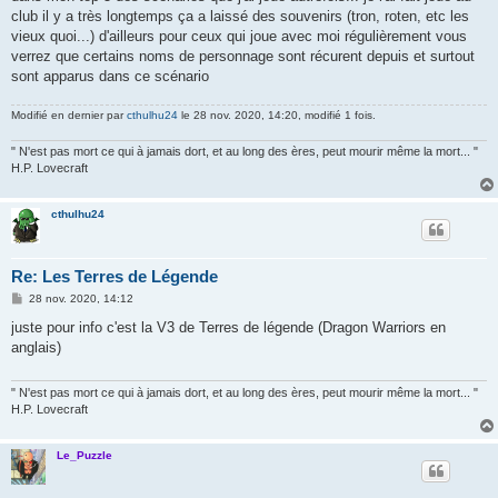
club il y a très longtemps ça a laissé des souvenirs (tron, roten, etc les
vieux quoi...) d'ailleurs pour ceux qui joue avec moi régulièrement vous
verrez que certains noms de personnage sont récurent depuis et surtout
sont apparus dans ce scénario
Modifié en dernier par
cthulhu24
le 28 nov. 2020, 14:20, modifié 1 fois.
" N'est pas mort ce qui à jamais dort, et au long des ères, peut mourir même la mort... "
H.P. Lovecraft
cthulhu24
Re: Les Terres de Légende
M
28 nov. 2020, 14:12
e
s
juste pour info c'est la V3 de Terres de légende (Dragon Warriors en
s
anglais)
a
g
e
" N'est pas mort ce qui à jamais dort, et au long des ères, peut mourir même la mort... "
H.P. Lovecraft
Le_Puzzle