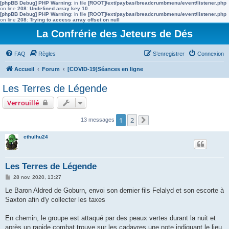
[phpBB Debug] PHP Warning
: in file
[ROOT]/ext/paybas/breadcrumbmenu/event/listener.php
on line
208
:
Undefined array key 10
[phpBB Debug] PHP Warning
: in file
[ROOT]/ext/paybas/breadcrumbmenu/event/listener.php
on line
208
:
Trying to access array offset on null
La Confrérie des Jeteurs de Dés
FAQ
Règles
S’enregistrer
Connexion
Accueil
Forum
[COVID-19]Séances en ligne
Les Terres de Légende
Verrouillé
1
2
13 messages
Suivante
cthulhu24
Les Terres de Légende
M
28 nov. 2020, 13:27
e
s
Le Baron Aldred de Goburn, envoi son dernier fils Felalyd et son escorte à
s
Saxton afin d'y collecter les taxes
a
g
e
En chemin, le groupe est attaqué par des peaux vertes durant la nuit et
après un rapide combat trouve sur les cadavres une note indiquant le lieu