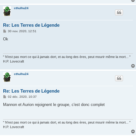
cthulhu24
Re: Les Terres de Légende
M
30 nov. 2020, 12:51
e
s
Ok
s
a
g
e
" N'est pas mort ce qui à jamais dort, et au long des ères, peut mourir même la mort... "
H.P. Lovecraft
cthulhu24
Re: Les Terres de Légende
M
02 déc. 2020, 10:37
e
s
Mannon et Aurion rejoignent le groupe, c'est donc complet
s
a
g
e
" N'est pas mort ce qui à jamais dort, et au long des ères, peut mourir même la mort... "
H.P. Lovecraft