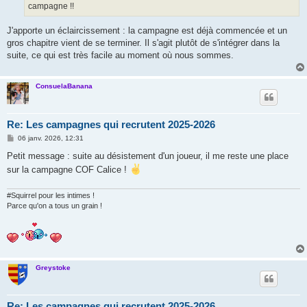
campagne !!
J'apporte un éclaircissement : la campagne est déjà commencée et un
gros chapitre vient de se terminer. Il s'agit plutôt de s'intégrer dans la
suite, ce qui est très facile au moment où nous sommes.
ConsuelaBanana
Re: Les campagnes qui recrutent 2025-2026
M
06 janv. 2026, 12:31
e
s
Petit message : suite au désistement d'un joueur, il me reste une place
s
sur la campagne COF Calice !
a
g
e
#Squirrel pour les intimes !
Parce qu'on a tous un grain !
Greystoke
Re: Les campagnes qui recrutent 2025-2026