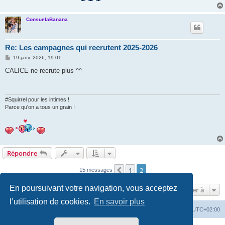
ConsuelaBanana
Re: Les campagnes qui recrutent 2025-2026
M
19 janv. 2026, 19:01
e
s
CALICE ne recrute plus ^^
s
a
g
e
#Squirrel pour les intimes !
Parce qu'on a tous un grain !
Répondre
1
2
Précédente
15 messages
En poursuivant votre navigation, vous acceptez
Aller à
l’utilisation de cookies.
En savoir plus
Accueil
Forum
Supprimer les cookies
Heures au format
UTC+02:00