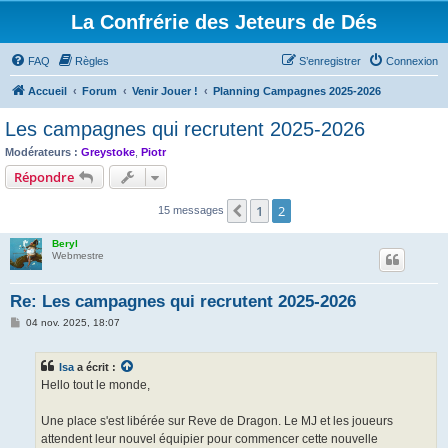
La Confrérie des Jeteurs de Dés
FAQ
Règles
S’enregistrer
Connexion
Accueil
Forum
Venir Jouer !
Planning Campagnes 2025-2026
Les campagnes qui recrutent 2025-2026
Modérateurs :
Greystoke
,
Piotr
Répondre
1
2
Précédente
15 messages
Beryl
Webmestre
Re: Les campagnes qui recrutent 2025-2026
M
04 nov. 2025, 18:07
e
s
s
Isa
a écrit :
a
g
Hello tout le monde,
e
Une place s'est libérée sur Reve de Dragon. Le MJ et les joueurs
attendent leur nouvel équipier pour commencer cette nouvelle