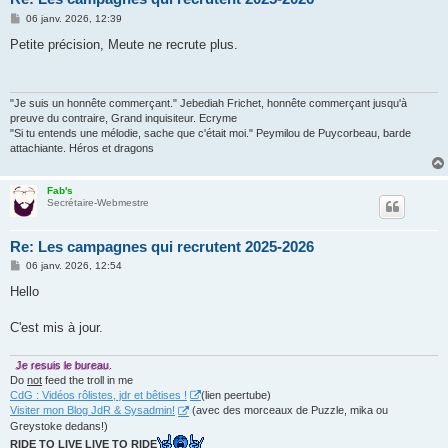
M
06 janv. 2026, 12:39
e
s
Petite précision, Meute ne recrute plus.
s
a
g
e
"Je suis un honnête commerçant." Jebediah Frichet, honnête commerçant jusqu'à
preuve du contraire, Grand inquisiteur. Ecryme
"Si tu entends une mélodie, sache que c'était moi." Peymilou de Puycorbeau, barde
attachiante. Héros et dragons
Fab's
Secrétaire-Webmestre
Re: Les campagnes qui recrutent 2025-2026
M
06 janv. 2026, 12:54
e
s
Hello
s
a
g
C'est mis à jour.
e
Je resuis le bureau.
Do
not
feed the troll in me
CdG : Vidéos rôlistes, jdr et bêtises !
(lien peertube)
Visiter mon Blog JdR & Sysadmin!
(avec des morceaux de Puzzle, mika ou
Greystoke dedans!)
RIDE TO LIVE LIVE TO RIDE