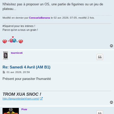
N'hésitez pas à proposer un OS, une partie de figurines ou un jeu de
plateau...
Modifié en dernier par
ConsuelaBanana
le 02 avr. 2026, 07:05, modifié 2 fois.
#Squirrel pour les intimes !
Parce qu'on a tous un grain !
tournicoti
Re: Samedi 4 Avril (AM B1)
M
01 avr. 2026, 20:59
e
s
Présent pour parasiter l'humanité
s
a
g
e
TROM XUA SNOC !
http://lagazettedarkham.com//
Piotr