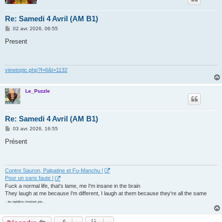
Re: Samedi 4 Avril (AM B1)
M
02 avr. 2026, 06:55
e
s
Present
s
a
g
e
viewtopic.php?f=6&t=1132
Le_Puzzle
Re: Samedi 4 Avril (AM B1)
M
03 avr. 2026, 16:55
e
s
Présent
s
a
g
e
Contre Sauron, Palpatine et Fu-Manchu !
Pour un sans faute !
Fuck a normal life, that's lame, me I'm insane in the brain
They laugh at me because I'm different, I laugh at them because they're all the same
...les nephilims n'existent pas...