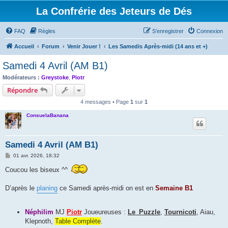
La Confrérie des Jeteurs de Dés
FAQ
Règles
S’enregistrer
Connexion
Accueil
Forum
Venir Jouer !
Les Samedis Après-midi (14 ans et +)
Samedi 4 Avril (AM B1)
Modérateurs :
Greystoke
,
Piotr
Répondre
4 messages • Page
1
sur
1
ConsuelaBanana
Samedi 4 Avril (AM B1)
M
01 avr. 2026, 18:32
e
s
Coucou les biseux ^^
s
a
g
D’après le
planing
ce Samedi après-midi on est en
Semaine B1
e
Néphilim
MJ
Piotr
Joueureuses :
Le_Puzzle
,
Tournicoti
, Aiau,
Klepnoth,
Table Complète
.