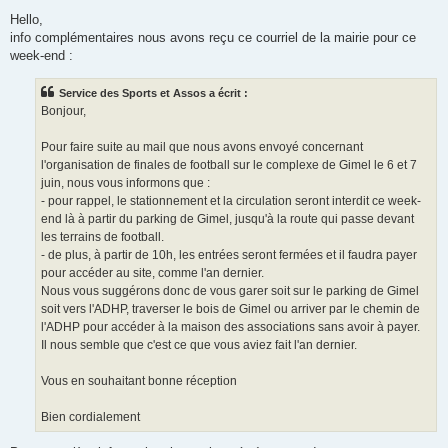
e
s
Hello,
s
info complémentaires nous avons reçu ce courriel de la mairie pour ce
a
g
week-end :
e
Service des Sports et Assos a écrit :
Bonjour,
Pour faire suite au mail que nous avons envoyé concernant
l'organisation de finales de football sur le complexe de Gimel le 6 et 7
juin, nous vous informons que :
- pour rappel, le stationnement et la circulation seront interdit ce week-
end là à partir du parking de Gimel, jusqu'à la route qui passe devant
les terrains de football.
- de plus, à partir de 10h, les entrées seront fermées et il faudra payer
pour accéder au site, comme l'an dernier.
Nous vous suggérons donc de vous garer soit sur le parking de Gimel
soit vers l'ADHP, traverser le bois de Gimel ou arriver par le chemin de
l'ADHP pour accéder à la maison des associations sans avoir à payer.
Il nous semble que c'est ce que vous aviez fait l'an dernier.
Vous en souhaitant bonne réception
Bien cordialement