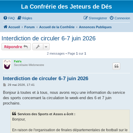
La Confrérie des Jeteurs de Dés
FAQ
Règles
S’enregistrer
Connexion
Accueil
Forum
Accueil de la Confrérie
Annonces Publiques
Interdiction de circuler 6-7 juin 2026
Répondre
2 messages • Page
1
sur
1
Fab's
Secrétaire-Webmestre
Interdiction de circuler 6-7 juin 2026
M
29 mai 2026, 17:41
e
s
Bonjour à toutes et à tous, nous avons reçu une information du service
s
des sports concernant la circulation le week-end des 6 et 7 juin
a
g
prochains.
e
Services des Sports et Assos a écrit :
Bonjour,
En raison de l'organisation de finales départementales de football sur le