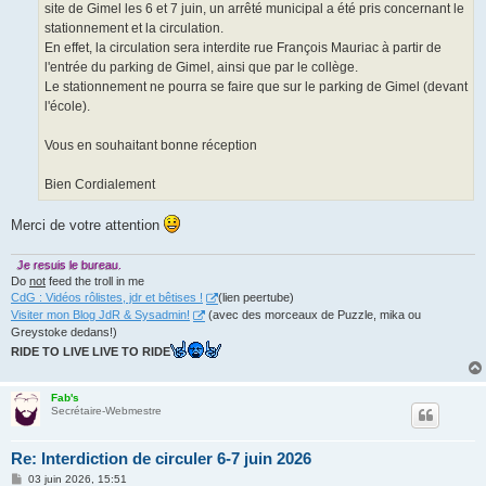
site de Gimel les 6 et 7 juin, un arrêté municipal a été pris concernant le
stationnement et la circulation.
En effet, la circulation sera interdite rue François Mauriac à partir de
l'entrée du parking de Gimel, ainsi que par le collège.
Le stationnement ne pourra se faire que sur le parking de Gimel (devant
l'école).
Vous en souhaitant bonne réception
Bien Cordialement
Merci de votre attention
Je resuis le bureau.
Do
not
feed the troll in me
CdG : Vidéos rôlistes, jdr et bêtises !
(lien peertube)
Visiter mon Blog JdR & Sysadmin!
(avec des morceaux de Puzzle, mika ou
Greystoke dedans!)
RIDE TO LIVE LIVE TO RIDE
Fab's
Secrétaire-Webmestre
Re: Interdiction de circuler 6-7 juin 2026
M
03 juin 2026, 15:51