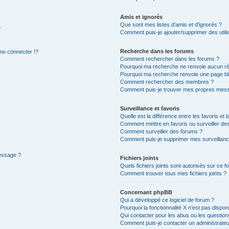
Amis et ignorés
Que sont mes listes d’amis et d’ignorés ?
?
Comment puis-je ajouter/supprimer des utilis
Recherche dans les forums
e connecter !?
Comment rechercher dans les forums ?
Pourquoi ma recherche ne renvoie aucun ré
Pourquoi ma recherche renvoie une page bl
Comment rechercher des membres ?
Comment puis-je trouver mes propres mess
Surveillance et favoris
Quelle est la différence entre les favoris et l
Comment mettre en favoris ou surveiller des
Comment surveiller des forums ?
Comment puis-je supprimer mes surveillanc
message ?
Fichiers joints
Quels fichiers joints sont autorisés sur ce f
Comment trouver tous mes fichiers joints ?
Concernant phpBB
Qui a développé ce logiciel de forum ?
Pourquoi la fonctionnalité X n’est pas dispon
Qui contacter pour les abus ou les questio
Comment puis-je contacter un administrateu