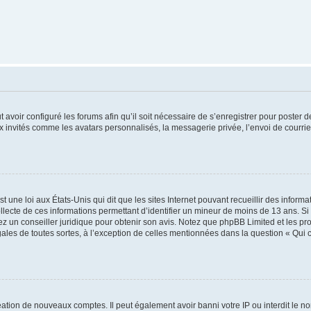
t avoir configuré les forums afin qu’il soit nécessaire de s’enregistrer pour poster
x invités comme les avatars personnalisés, la messagerie privée, l’envoi de courri
t une loi aux États-Unis qui dit que les sites Internet pouvant recueillir des infor
ollecte de ces informations permettant d’identifier un mineur de moins de 13 ans. S
tez un conseiller juridique pour obtenir son avis. Notez que phpBB Limited et les pr
gales de toutes sortes, à l’exception de celles mentionnées dans la question « Qui
réation de nouveaux comptes. Il peut également avoir banni votre IP ou interdit le no