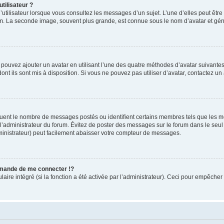
tilisateur ?
utilisateur lorsque vous consultez les messages d’un sujet. L’une d’elles peut êtr
rum. La seconde image, souvent plus grande, est connue sous le nom d’avatar et 
s pouvez ajouter un avatar en utilisant l’une des quatre méthodes d’avatar suivantes 
ont ils sont mis à disposition. Si vous ne pouvez pas utiliser d’avatar, contactez un
iquent le nombre de messages postés ou identifient certains membres tels que les 
ar l’administrateur du forum. Évitez de poster des messages sur le forum dans le seu
ministrateur) peut facilement abaisser votre compteur de messages.
mande de me connecter !?
re intégré (si la fonction a été activée par l’administrateur). Ceci pour empêcher l’u