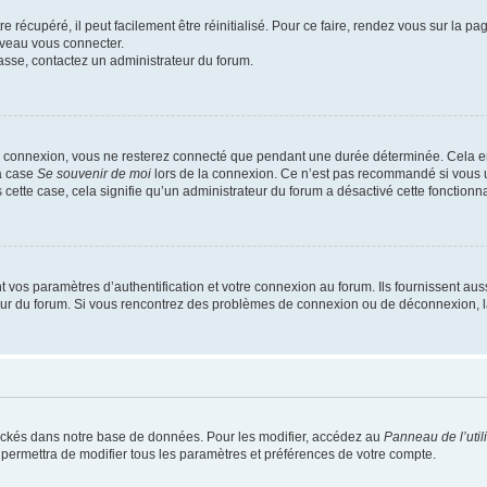
 récupéré, il peut facilement être réinitialisé. Pour ce faire, rendez vous sur la p
uveau vous connecter.
passe, contactez un administrateur du forum.
e connexion, vous ne resterez connecté que pendant une durée déterminée. Cela em
la case
Se souvenir de moi
lors de la connexion. Ce n’est pas recommandé si vous u
s cette case, cela signifie qu’un administrateur du forum a désactivé cette fonctionna
os paramètres d’authentification et votre connexion au forum. Ils fournissent aussi
teur du forum. Si vous rencontrez des problèmes de connexion ou de déconnexion, l
ockés dans notre base de données. Pour les modifier, accédez au
Panneau de l’util
 permettra de modifier tous les paramètres et préférences de votre compte.