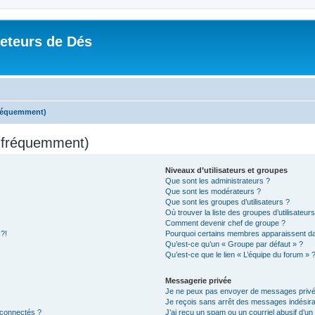
Jeteurs de Dés
fréquemment)
s fréquemment)
Niveaux d’utilisateurs et groupes
Que sont les administrateurs ?
Que sont les modérateurs ?
Que sont les groupes d’utilisateurs ?
Où trouver la liste des groupes d’utilisateur
Comment devenir chef de groupe ?
 ?!
Pourquoi certains membres apparaissent dan
Qu’est-ce qu’un « Groupe par défaut » ?
Qu’est-ce que le lien « L’équipe du forum » 
Messagerie privée
Je ne peux pas envoyer de messages privé
Je reçois sans arrêt des messages indésira
 connectés ?
J’ai reçu un spam ou un courriel abusif d’u