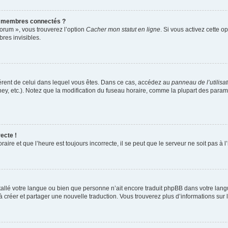
s membres connectés ?
forum », vous trouverez l’option
Cacher mon statut en ligne
. Si vous activez cette o
es invisibles.
ifférent de celui dans lequel vous êtes. Dans ce cas, accédez au
panneau de l’utilisa
ney, etc.). Notez que la modification du fuseau horaire, comme la plupart des para
ecte !
aire et que l’heure est toujours incorrecte, il se peut que le serveur ne soit pas à
installé votre langue ou bien que personne n’ait encore traduit phpBB dans votre l
s à créer et partager une nouvelle traduction. Vous trouverez plus d’informations sur l