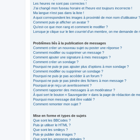
Les heures ne sont pas correctes !
J’ai changé mon fuseau horaire et l’heure est toujours incorrecte !
Ma langue n’est pas dans la liste !
A quoi correspondent les images à proximité de mon nom d’utilisateur 
Comment puis-je afficher un avatar ?
Qu’est-ce que mon rang et comment le modifier ?
Lorsque je clique sur le lien
courriel
d’un membre, on me demande de m
Problèmes liés à la publication de messages
Comment créer un nouveau sujet ou poster une réponse ?
Comment modifier ou supprimer un message ?
Comment ajouter une signature à mes messages ?
Comment créer un sondage ?
Pourquoi ne puis-je pas ajouter plus d’options à mon sondage ?
Comment modifier ou supprimer un sondage ?
Pourquoi ne puis-je pas accéder à un forum ?
Pourquoi ne puis-je pas joindre des fichiers à mon message ?
Pourquoi ai-je reçu un avertissement ?
Comment rapporter des messages à un modérateur ?
À quoi sert le bouton « Sauvegarder » dans la page de rédaction de 
Pourquoi mon message doit être validé ?
Comment remonter mon sujet ?
Mise en forme et types de sujets
Que sont les BBCodes ?
Puis-je utiliser le HTML ?
Que sont les smileys ?
Puis-je publier des images ?
Que sont les annonces globales ?