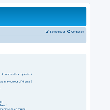
S’enregistrer
Connexion
s et comment les rejoindre ?
s une couleur différente ?
?
s !
bles !
n membre de ce forum !