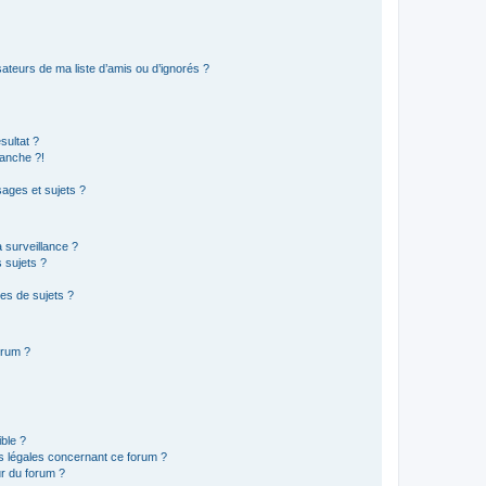
ateurs de ma liste d’amis ou d’ignorés ?
sultat ?
anche ?!
ages et sujets ?
a surveillance ?
 sujets ?
es de sujets ?
orum ?
ible ?
ns légales concernant ce forum ?
r du forum ?