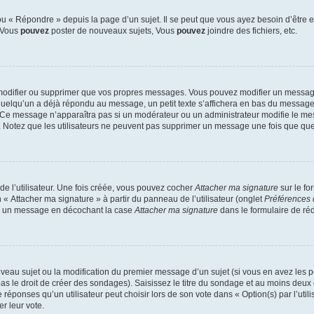
 « Répondre » depuis la page d’un sujet. Il se peut que vous ayez besoin d’être e
: Vous
pouvez
poster de nouveaux sujets, Vous
pouvez
joindre des fichiers, etc.
modifier ou supprimer que vos propres messages. Vous pouvez modifier un message
lqu’un a déjà répondu au message, un petit texte s’affichera en bas du message ind
n. Ce message n’apparaîtra pas si un modérateur ou un administrateur modifie le mes
ive. Notez que les utilisateurs ne peuvent pas supprimer un message une fois que qu
e l’utilisateur. Une fois créée, vous pouvez cocher
Attacher ma signature
sur le fo
 « Attacher ma signature » à partir du panneau de l’utilisateur (onglet
Préférences 
 à un message en décochant la case
Attacher ma signature
dans le formulaire de ré
ouveau sujet ou la modification du premier message d’un sujet (si vous en avez les p
 le droit de créer des sondages). Saisissez le titre du sondage et au moins deux o
onses qu’un utilisateur peut choisir lors de son vote dans « Option(s) par l’utilis
er leur vote.