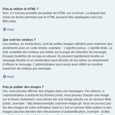
Puis-je utiliser le HTML ?
Non, il n’est pas possible de publier du HTML sur ce forum. La plupart des
mises en forme permises par le HTML peuvent être appliquées avec les
BBCodes.
Haut
Que sont les smileys ?
Les smileys, ou émoticônes, sont de petites images utilisées pour exprimer des
sentiments avec un code simple, exemple : :) signifie joyeux, :( signifie triste. La
liste complète des smileys est visible sur la page de rédaction de message.
Essayez toutefois de ne pas en abuser. Ils peuvent rapidement rendre un
message illisible et un modérateur peut décider de les retirer ou simplement
d’effacer le message. L’administrateur peut aussi avoir défini un nombre
maximum de smileys par message.
Haut
Puis-je publier des images ?
Oui, vous pouvez afficher des images dans vos messages. Par ailleurs, si
l’administrateur a autorisé les fichiers joints, vous pouvez charger une image
sur le forum. Autrement, vous devez lier une image placée sur un serveur Web
public, exemple : http://www.exemple.com/mon-image.gif. Vous ne pouvez pas
lier des images de votre ordinateur (sauf si c’est un serveur Web public) ni des
images placées derrière des mécanismes d’authentification, exemple : boîtes