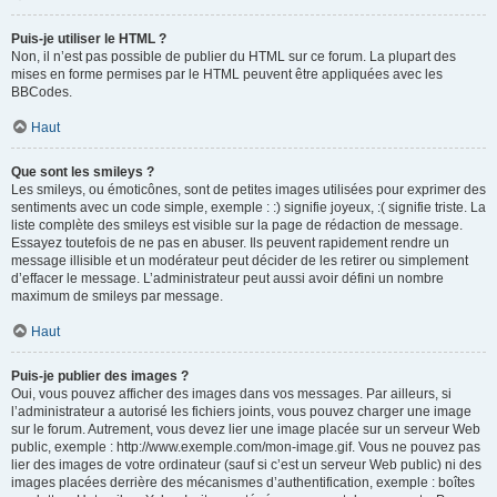
Puis-je utiliser le HTML ?
Non, il n’est pas possible de publier du HTML sur ce forum. La plupart des
mises en forme permises par le HTML peuvent être appliquées avec les
BBCodes.
Haut
Que sont les smileys ?
Les smileys, ou émoticônes, sont de petites images utilisées pour exprimer des
sentiments avec un code simple, exemple : :) signifie joyeux, :( signifie triste. La
liste complète des smileys est visible sur la page de rédaction de message.
Essayez toutefois de ne pas en abuser. Ils peuvent rapidement rendre un
message illisible et un modérateur peut décider de les retirer ou simplement
d’effacer le message. L’administrateur peut aussi avoir défini un nombre
maximum de smileys par message.
Haut
Puis-je publier des images ?
Oui, vous pouvez afficher des images dans vos messages. Par ailleurs, si
l’administrateur a autorisé les fichiers joints, vous pouvez charger une image
sur le forum. Autrement, vous devez lier une image placée sur un serveur Web
public, exemple : http://www.exemple.com/mon-image.gif. Vous ne pouvez pas
lier des images de votre ordinateur (sauf si c’est un serveur Web public) ni des
images placées derrière des mécanismes d’authentification, exemple : boîtes