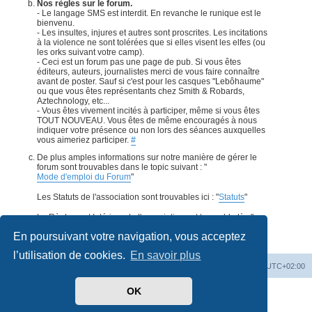
Nos règles sur le forum.
- Le langage SMS est interdit. En revanche le runique est le
bienvenu.
- Les insultes, injures et autres sont proscrites. Les incitations
à la violence ne sont tolérées que si elles visent les elfes (ou
les orks suivant votre camp).
- Ceci est un forum pas une page de pub. Si vous êtes
éditeurs, auteurs, journalistes merci de vous faire connaître
avant de poster. Sauf si c'est pour les casques "Lebôhaume"
ou que vous êtes représentants chez Smith & Robards,
Aztechnology, etc...
- Vous êtes vivement incités à participer, même si vous êtes
TOUT NOUVEAU. Vous êtes de même encouragés à nous
indiquer votre présence ou non lors des séances auxquelles
vous aimeriez participer.
#
De plus amples informations sur notre manière de gérer le
forum sont trouvables dans le topic suivant : "
Mode d'emploi du Forum
"
Les Statuts de l'association sont trouvables ici : "
Statuts
"
Le Règlement Intérieur de l'association est trouvable là : "
Règlement Intérieur
".
#
En poursuivant votre navigation, vous acceptez
l’utilisation de cookies.
En savoir plus
Accueil
Forum
Supprimer les cookies
Heures au format
UTC+02:00
OK
Développé par
phpBB
® Forum Software © phpBB Limited
Traduit par
phpBB-fr.com