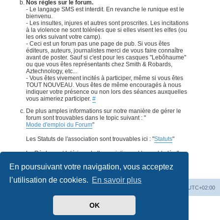
Nos règles sur le forum.
- Le langage SMS est interdit. En revanche le runique est le
bienvenu.
- Les insultes, injures et autres sont proscrites. Les incitations
à la violence ne sont tolérées que si elles visent les elfes (ou
les orks suivant votre camp).
- Ceci est un forum pas une page de pub. Si vous êtes
éditeurs, auteurs, journalistes merci de vous faire connaître
avant de poster. Sauf si c'est pour les casques "Lebôhaume"
ou que vous êtes représentants chez Smith & Robards,
Aztechnology, etc...
- Vous êtes vivement incités à participer, même si vous êtes
TOUT NOUVEAU. Vous êtes de même encouragés à nous
indiquer votre présence ou non lors des séances auxquelles
vous aimeriez participer.
#
De plus amples informations sur notre manière de gérer le
forum sont trouvables dans le topic suivant : "
Mode d'emploi du Forum
"
Les Statuts de l'association sont trouvables ici : "
Statuts
"
Le Règlement Intérieur de l'association est trouvable là : "
Règlement Intérieur
".
#
En poursuivant votre navigation, vous acceptez
l’utilisation de cookies.
En savoir plus
Accueil
Forum
Supprimer les cookies
Heures au format
UTC+02:00
OK
Développé par
phpBB
® Forum Software © phpBB Limited
Traduit par
phpBB-fr.com