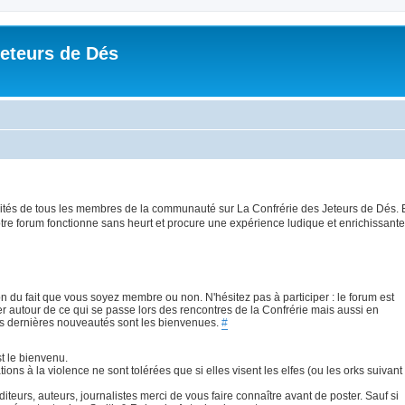
Jeteurs de Dés
ilités de tous les membres de la communauté sur La Confrérie des Jeteurs de Dés. 
tre forum fonctionne sans heurt et procure une expérience ludique et enrichissante
on du fait que vous soyez membre ou non. N'hésitez pas à participer : le forum est
 autour de ce qui se passe lors des rencontres de la Confrérie mais aussi en
es dernières nouveautés sont les bienvenues.
#
t le bienvenu.
ations à la violence ne sont tolérées que si elles visent les elfes (ou les orks suivant
teurs, auteurs, journalistes merci de vous faire connaître avant de poster. Sauf si