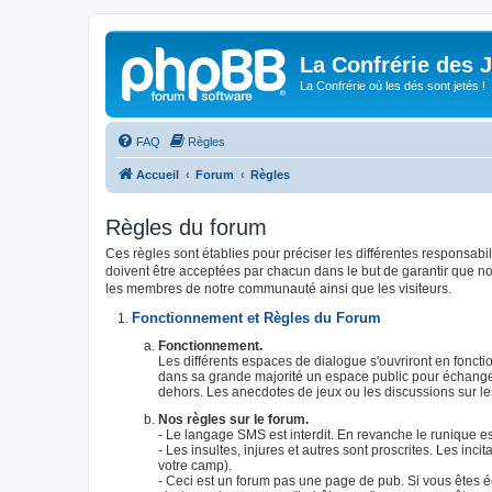
La Confrérie des 
La Confrérie où les dés sont jetés !
FAQ
Règles
Accueil
Forum
Règles
Règles du forum
Ces règles sont établies pour préciser les différentes responsab
doivent être acceptées par chacun dans le but de garantir que no
les membres de notre communauté ainsi que les visiteurs.
Fonctionnement et Règles du Forum
Fonctionnement.
Les différents espaces de dialogue s'ouvriront en foncti
dans sa grande majorité un espace public pour échanger
dehors. Les anecdotes de jeux ou les discussions sur l
Nos règles sur le forum.
- Le langage SMS est interdit. En revanche le runique es
- Les insultes, injures et autres sont proscrites. Les incit
votre camp).
- Ceci est un forum pas une page de pub. Si vous êtes édi