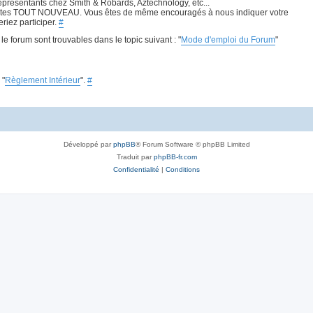
présentants chez Smith & Robards, Aztechnology, etc...
ous êtes TOUT NOUVEAU. Vous êtes de même encouragés à nous indiquer votre
iez participer.
#
e forum sont trouvables dans le topic suivant : "
Mode d'emploi du Forum
"
 "
Règlement Intérieur
".
#
Développé par
phpBB
® Forum Software © phpBB Limited
Traduit par
phpBB-fr.com
Confidentialité
|
Conditions