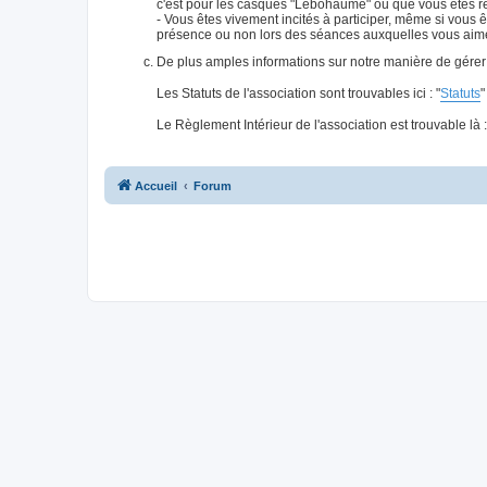
c'est pour les casques "Lebôhaume" ou que vous êtes re
- Vous êtes vivement incités à participer, même si v
présence ou non lors des séances auxquelles vous aimer
De plus amples informations sur notre manière de gérer l
Les Statuts de l'association sont trouvables ici : "
Statuts
"
Le Règlement Intérieur de l'association est trouvable là :
Accueil
Forum