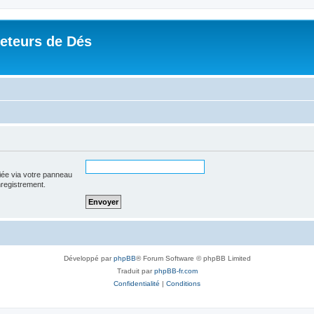
Jeteurs de Dés
iée via votre panneau
enregistrement.
Développé par
phpBB
® Forum Software © phpBB Limited
Traduit par
phpBB-fr.com
Confidentialité
|
Conditions