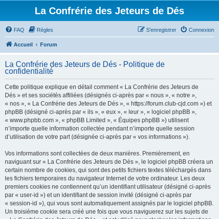
La Confrérie des Jeteurs de Dés
FAQ
Règles
S’enregistrer
Connexion
Accueil
Forum
La Confrérie des Jeteurs de Dés - Politique de
confidentialité
Cette politique explique en détail comment « La Confrérie des Jeteurs de
Dés » et ses sociétés affiliées (désignés ci-après par « nous », « notre »,
« nos », « La Confrérie des Jeteurs de Dés », « https://forum.club-cjd.com ») et
phpBB (désigné ci-après par « ils », « eux », « leur », « logiciel phpBB »,
« www.phpbb.com », « phpBB Limited », « Équipes phpBB ») utilisent
n’importe quelle information collectée pendant n’importe quelle session
d’utilisation de votre part (désignée ci-après par « vos informations »).
Vos informations sont collectées de deux manières. Premièrement, en
naviguant sur « La Confrérie des Jeteurs de Dés », le logiciel phpBB créera un
certain nombre de cookies, qui sont des petits fichiers textes téléchargés dans
les fichiers temporaires du navigateur Internet de votre ordinateur. Les deux
premiers cookies ne contiennent qu’un identifiant utilisateur (désigné ci-après
par « user-id ») et un identifiant de session invité (désigné ci-après par
« session-id »), qui vous sont automatiquement assignés par le logiciel phpBB.
Un troisième cookie sera créé une fois que vous naviguerez sur les sujets de