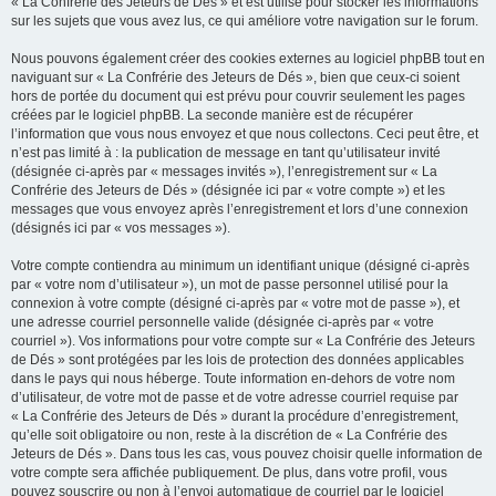
« La Confrérie des Jeteurs de Dés » et est utilisé pour stocker les informations
sur les sujets que vous avez lus, ce qui améliore votre navigation sur le forum.
Nous pouvons également créer des cookies externes au logiciel phpBB tout en
naviguant sur « La Confrérie des Jeteurs de Dés », bien que ceux-ci soient
hors de portée du document qui est prévu pour couvrir seulement les pages
créées par le logiciel phpBB. La seconde manière est de récupérer
l’information que vous nous envoyez et que nous collectons. Ceci peut être, et
n’est pas limité à : la publication de message en tant qu’utilisateur invité
(désignée ci-après par « messages invités »), l’enregistrement sur « La
Confrérie des Jeteurs de Dés » (désignée ici par « votre compte ») et les
messages que vous envoyez après l’enregistrement et lors d’une connexion
(désignés ici par « vos messages »).
Votre compte contiendra au minimum un identifiant unique (désigné ci-après
par « votre nom d’utilisateur »), un mot de passe personnel utilisé pour la
connexion à votre compte (désigné ci-après par « votre mot de passe »), et
une adresse courriel personnelle valide (désignée ci-après par « votre
courriel »). Vos informations pour votre compte sur « La Confrérie des Jeteurs
de Dés » sont protégées par les lois de protection des données applicables
dans le pays qui nous héberge. Toute information en-dehors de votre nom
d’utilisateur, de votre mot de passe et de votre adresse courriel requise par
« La Confrérie des Jeteurs de Dés » durant la procédure d’enregistrement,
qu’elle soit obligatoire ou non, reste à la discrétion de « La Confrérie des
Jeteurs de Dés ». Dans tous les cas, vous pouvez choisir quelle information de
votre compte sera affichée publiquement. De plus, dans votre profil, vous
pouvez souscrire ou non à l’envoi automatique de courriel par le logiciel