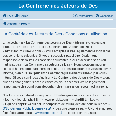
La Confrérie des Jeteurs de Dés
FAQ
Règles
S’enregistrer
Connexion
Accueil
Forum
La Confrérie des Jeteurs de Dés - Conditions d’utilisation
En accédant à « La Confrérie des Jeteurs de Dés » (désigné ci-après par
« nous », « notre », « nos », « La Confrérie des Jeteurs de Dés »,
« https://forum.club-cjd.com »), vous acceptez d’être légalement responsable
des conditions suivantes. Si vous n’acceptez pas d’être légalement
responsable de toutes les conditions suivantes, alors n’accédez pas et/ou
n’utilisez pas « La Confrérie des Jeteurs de Dés ». Nous pouvons modifier
celles-ci à n’importe quel moment et nous ferons tout pour que vous en soyez
informé, bien qu’il soit prudent de vérifier régulièrement celles-ci par vous-
même. Si vous continuez d’utiliser « La Confrérie des Jeteurs de Dés » alors
que des changements ont été effectués, vous acceptez d’être légalement
responsable des conditions découlant des mises à jour et/ou modifications.
Nos forums sont développés par phpBB (désigné ci-après par « ils », « eux »,
« leur », « logiciel phpBB », « www.phpbb.com », « phpBB Limited »,
« Équipes phpBB ») qui est un script libre de forum, déclaré sous la licence «
GNU General Public License v2
» (désigné ci-après par « GPL ») et qui peut
être téléchargé depuis
www.phpbb.com
. Le logiciel phpBB facilite