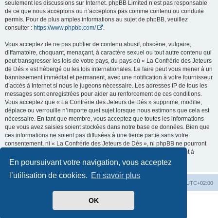
seulement les discussions sur Internet. phpBB Limited n’est pas responsable
de ce que nous acceptons ou n’acceptons pas comme contenu ou conduite
permis. Pour de plus amples informations au sujet de phpBB, veuillez
consulter :
https://www.phpbb.com/
.
Vous acceptez de ne pas publier de contenu abusif, obscène, vulgaire,
diffamatoire, choquant, menaçant, à caractère sexuel ou tout autre contenu qui
peut transgresser les lois de votre pays, du pays où « La Confrérie des Jeteurs
de Dés » est hébergé ou les lois internationales. Le faire peut vous mener à un
bannissement immédiat et permanent, avec une notification à votre fournisseur
d’accès à Internet si nous le jugeons nécessaire. Les adresses IP de tous les
messages sont enregistrées pour aider au renforcement de ces conditions.
Vous acceptez que « La Confrérie des Jeteurs de Dés » supprime, modifie,
déplace ou verrouille n’importe quel sujet lorsque nous estimons que cela est
nécessaire. En tant que membre, vous acceptez que toutes les informations
que vous avez saisies soient stockées dans notre base de données. Bien que
ces informations ne soient pas diffusées à une tierce partie sans votre
consentement, ni « La Confrérie des Jeteurs de Dés », ni phpBB ne pourront
être tenus comme responsables en cas de tentative de piratage visant à
compromettre les données.
En poursuivant votre navigation, vous acceptez
l’utilisation de cookies.
En savoir plus
Accueil
Forum
Supprimer les cookies
Heures au format
UTC+02:00
OK
Développé par
phpBB
® Forum Software © phpBB Limited
Traduit par
phpBB-fr.com
Confidentialité
|
Conditions