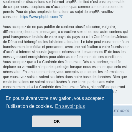
seulement les discussions sur Internet. phpBB Limited n’est pas responsable
de ce que nous acceptons ou n’acceptons pas comme contenu ou conduite
permis. Pour de plus amples informations au sujet de phpBB, veuillez
consulter :
https://www.phpbb.com/
.
Vous acceptez de ne pas publier de contenu abusif, obscène, vulgaire,
diffamatoire, choquant, menaçant, à caractère sexuel ou tout autre contenu qui
peut transgresser les lois de votre pays, du pays où « La Confrérie des Jeteurs
de Dés » est hébergé ou les lois internationales. Le faire peut vous mener à un
bannissement immédiat et permanent, avec une notification à votre fournisseur
d’accès à Internet si nous le jugeons nécessaire. Les adresses IP de tous les
messages sont enregistrées pour aider au renforcement de ces conditions.
Vous acceptez que « La Confrérie des Jeteurs de Dés » supprime, modifie,
déplace ou verrouille n’importe quel sujet lorsque nous estimons que cela est
nécessaire. En tant que membre, vous acceptez que toutes les informations
que vous avez saisies soient stockées dans notre base de données. Bien que
ces informations ne soient pas diffusées à une tierce partie sans votre
consentement, ni « La Confrérie des Jeteurs de Dés », ni phpBB ne pourront
être tenus comme responsables en cas de tentative de piratage visant à
compromettre les données.
En poursuivant votre navigation, vous acceptez
l’utilisation de cookies.
En savoir plus
Accueil
Forum
Supprimer les cookies
Heures au format
UTC+02:00
OK
Développé par
phpBB
® Forum Software © phpBB Limited
Traduit par
phpBB-fr.com
Confidentialité
|
Conditions