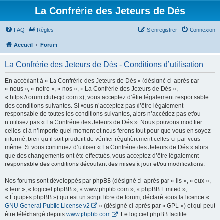
La Confrérie des Jeteurs de Dés
FAQ
Règles
S’enregistrer
Connexion
Accueil
Forum
La Confrérie des Jeteurs de Dés - Conditions d’utilisation
En accédant à « La Confrérie des Jeteurs de Dés » (désigné ci-après par
« nous », « notre », « nos », « La Confrérie des Jeteurs de Dés »,
« https://forum.club-cjd.com »), vous acceptez d’être légalement responsable
des conditions suivantes. Si vous n’acceptez pas d’être légalement
responsable de toutes les conditions suivantes, alors n’accédez pas et/ou
n’utilisez pas « La Confrérie des Jeteurs de Dés ». Nous pouvons modifier
celles-ci à n’importe quel moment et nous ferons tout pour que vous en soyez
informé, bien qu’il soit prudent de vérifier régulièrement celles-ci par vous-
même. Si vous continuez d’utiliser « La Confrérie des Jeteurs de Dés » alors
que des changements ont été effectués, vous acceptez d’être légalement
responsable des conditions découlant des mises à jour et/ou modifications.
Nos forums sont développés par phpBB (désigné ci-après par « ils », « eux »,
« leur », « logiciel phpBB », « www.phpbb.com », « phpBB Limited »,
« Équipes phpBB ») qui est un script libre de forum, déclaré sous la licence «
GNU General Public License v2
» (désigné ci-après par « GPL ») et qui peut
être téléchargé depuis
www.phpbb.com
. Le logiciel phpBB facilite