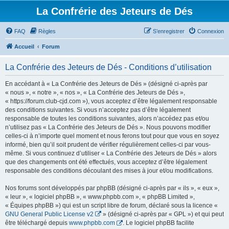
La Confrérie des Jeteurs de Dés
FAQ
Règles
S’enregistrer
Connexion
Accueil
Forum
La Confrérie des Jeteurs de Dés - Conditions d’utilisation
En accédant à « La Confrérie des Jeteurs de Dés » (désigné ci-après par
« nous », « notre », « nos », « La Confrérie des Jeteurs de Dés »,
« https://forum.club-cjd.com »), vous acceptez d’être légalement responsable
des conditions suivantes. Si vous n’acceptez pas d’être légalement
responsable de toutes les conditions suivantes, alors n’accédez pas et/ou
n’utilisez pas « La Confrérie des Jeteurs de Dés ». Nous pouvons modifier
celles-ci à n’importe quel moment et nous ferons tout pour que vous en soyez
informé, bien qu’il soit prudent de vérifier régulièrement celles-ci par vous-
même. Si vous continuez d’utiliser « La Confrérie des Jeteurs de Dés » alors
que des changements ont été effectués, vous acceptez d’être légalement
responsable des conditions découlant des mises à jour et/ou modifications.
Nos forums sont développés par phpBB (désigné ci-après par « ils », « eux »,
« leur », « logiciel phpBB », « www.phpbb.com », « phpBB Limited »,
« Équipes phpBB ») qui est un script libre de forum, déclaré sous la licence «
GNU General Public License v2
» (désigné ci-après par « GPL ») et qui peut
être téléchargé depuis
www.phpbb.com
. Le logiciel phpBB facilite