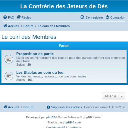
La Confrérie des Jeteurs de Dés
FAQ
Règles
S’enregistrer
Connexion
Accueil
Forum
Le coin des Membres
Le coin des Membres
Forum
Proposition de partie
Là où les les mj recrutent des joueurs pour des parties qui n'ont pas encore de
date fixée.
Sujets :
39
Les Blablas au coin du feu.
Vendez, échangez, racontez... ce que vous voulez !
Sujets :
161
Aller à
Accueil
Forum
Supprimer les cookies
Heures au format
UTC+02:00
Développé par
phpBB
® Forum Software © phpBB Limited
Traduit par
phpBB-fr.com
Confidentialité
|
Conditions