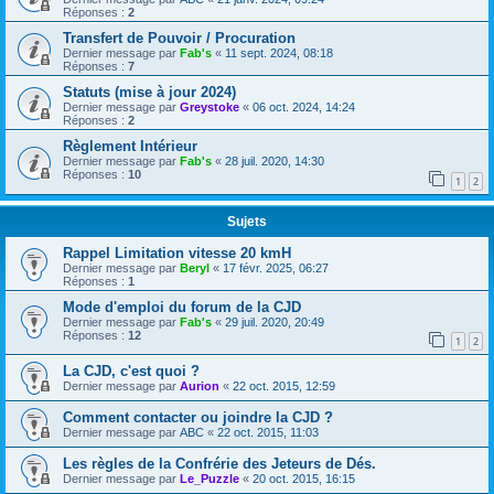
Réponses :
2
Transfert de Pouvoir / Procuration
Dernier message par
Fab's
«
11 sept. 2024, 08:18
Réponses :
7
Statuts (mise à jour 2024)
Dernier message par
Greystoke
«
06 oct. 2024, 14:24
Réponses :
2
Règlement Intérieur
Dernier message par
Fab's
«
28 juil. 2020, 14:30
Réponses :
10
1
2
Sujets
Rappel Limitation vitesse 20 kmH
Dernier message par
Beryl
«
17 févr. 2025, 06:27
Réponses :
1
Mode d'emploi du forum de la CJD
Dernier message par
Fab's
«
29 juil. 2020, 20:49
Réponses :
12
1
2
La CJD, c'est quoi ?
Dernier message par
Aurion
«
22 oct. 2015, 12:59
Comment contacter ou joindre la CJD ?
Dernier message par
ABC
«
22 oct. 2015, 11:03
Les règles de la Confrérie des Jeteurs de Dés.
Dernier message par
Le_Puzzle
«
20 oct. 2015, 16:15