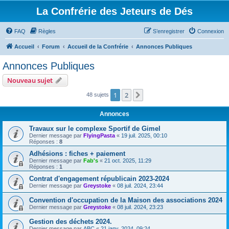
La Confrérie des Jeteurs de Dés
FAQ
Règles
S’enregistrer
Connexion
Accueil
Forum
Accueil de la Confrérie
Annonces Publiques
Annonces Publiques
Nouveau sujet
1
2
Suivante
48 sujets
Annonces
Travaux sur le complexe Sportif de Gimel
Dernier message par
FlyingPasta
«
19 juil. 2025, 00:10
Réponses :
8
Adhésions : fiches + paiement
Dernier message par
Fab's
«
21 oct. 2025, 11:29
Réponses :
1
Contrat d'engagement républicain 2023-2024
Dernier message par
Greystoke
«
08 juil. 2024, 23:44
Convention d'occupation de la Maison des associations 2024
Dernier message par
Greystoke
«
08 juil. 2024, 23:23
Gestion des déchets 2024.
Dernier message par
ABC
«
21 janv. 2024, 09:24