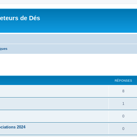
Jeteurs de Dés
ques
RÉPONSES
8
1
0
ciations 2024
0