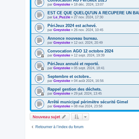
Convocation AG PériJeux 2025
par
Greystoke
»
18 déc. 2024, 13:07
EST CE QUE QUELQU'UN A RECUPERE UN BA
par
Le_Puzzle
»
27 nov. 2024, 17:30
PériJeux 2024 est achevé.
par
Greystoke
»
26 nov. 2024, 10:45
Annonce nouveau bureau.
par
Greystoke
»
12 oct. 2024, 20:49
Convocation AGO 12 octobre 2024
par
Greystoke
»
12 sept. 2024, 19:39
PériJeux annulé et reporté.
par
Greystoke
»
05 sept. 2024, 18:41
Septembre et octobre..
par
Greystoke
»
04 août 2024, 16:56
Rappel gestion des déchets.
par
Greystoke
»
29 juil. 2024, 13:45
Arrêté municipal périmètre sécurité Gimel
par
Greystoke
»
08 mai 2024, 23:58
Nouveau sujet
Retourner à l’index du forum