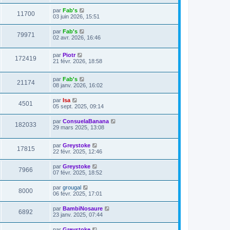
par
Fab's
11700
03 juin 2026, 15:51
par
Fab's
79971
02 avr. 2026, 16:46
par
Piotr
172419
21 févr. 2026, 18:58
par
Fab's
21174
08 janv. 2026, 16:02
par
Isa
4501
05 sept. 2025, 09:14
par
ConsuelaBanana
182033
29 mars 2025, 13:08
par
Greystoke
17815
22 févr. 2025, 12:46
par
Greystoke
7966
07 févr. 2025, 18:52
par
grougal
8000
06 févr. 2025, 17:01
par
BambiNosaure
6892
23 janv. 2025, 07:44
par
Greystoke