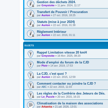
Gestion des déchets 2024.
par
Greystoke
»
11 janv. 2024, 11:17
Transfert de Pouvoir / Procuration
par
Aurion
»
27 oct. 2016, 18:25
Statuts (mise à jour 2024)
par
Aurion
»
22 oct. 2016, 01:38
Règlement Intérieur
par
Aurion
»
22 oct. 2016, 01:11
SUJETS
Rappel Limitation vitesse 20 kmH
par
Greystoke
»
16 févr. 2025, 08:20
Mode d'emploi du forum de la CJD
par
Piotr
»
14 avr. 2019, 17:53
La CJD, c'est quoi ?
par
Aurion
»
22 oct. 2015, 12:59
Comment contacter ou joindre la CJD ?
par
ABC
»
22 oct. 2015, 11:03
Les règles de la Confrérie des Jeteurs de Dés.
par
Le_Puzzle
»
20 oct. 2015, 16:15
Climatisation de la maison des associations
par
Arkanita
»
21 juil. 2026, 13:01