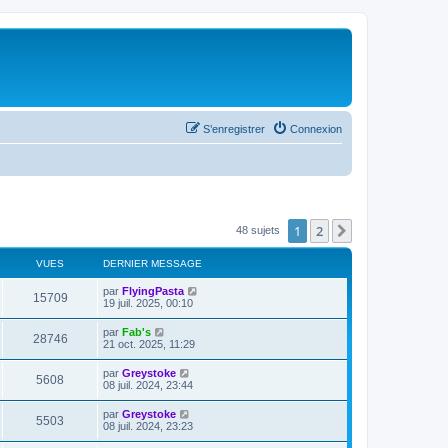
S’enregistrer
Connexion
1
2
Suivante
48 sujets
VUES
DERNIER MESSAGE
par
FlyingPasta
15709
19 juil. 2025, 00:10
par
Fab's
28746
21 oct. 2025, 11:29
par
Greystoke
5608
08 juil. 2024, 23:44
par
Greystoke
5503
08 juil. 2024, 23:23