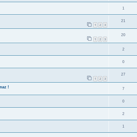
1
21
1
2
3
20
1
2
3
2
0
27
1
2
3
naz !
7
0
2
1