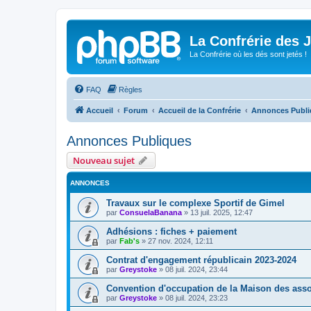
La Confrérie des 
La Confrérie où les dés sont jetés !
FAQ
Règles
Accueil
Forum
Accueil de la Confrérie
Annonces Publi
Annonces Publiques
Nouveau sujet
ANNONCES
Travaux sur le complexe Sportif de Gimel
par
ConsuelaBanana
»
13 juil. 2025, 12:47
Adhésions : fiches + paiement
par
Fab's
»
27 nov. 2024, 12:11
Contrat d'engagement républicain 2023-2024
par
Greystoke
»
08 juil. 2024, 23:44
Convention d'occupation de la Maison des asso
par
Greystoke
»
08 juil. 2024, 23:23