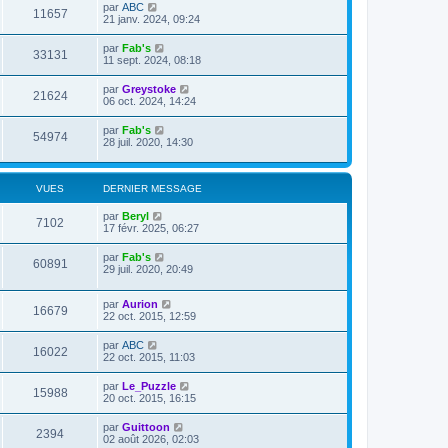
par
ABC
11657
21 janv. 2024, 09:24
par
Fab's
33131
11 sept. 2024, 08:18
par
Greystoke
21624
06 oct. 2024, 14:24
par
Fab's
54974
28 juil. 2020, 14:30
VUES
DERNIER MESSAGE
par
Beryl
7102
17 févr. 2025, 06:27
par
Fab's
60891
29 juil. 2020, 20:49
par
Aurion
16679
22 oct. 2015, 12:59
par
ABC
16022
22 oct. 2015, 11:03
par
Le_Puzzle
15988
20 oct. 2015, 16:15
par
Guittoon
2394
02 août 2026, 02:03