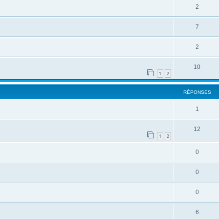
2
7
2
10
1
2
RÉPONSES
1
12
1
2
0
0
0
6