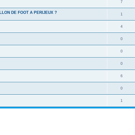
7
LLON DE FOOT A PERIJEUX ?
1
4
0
0
0
6
0
1