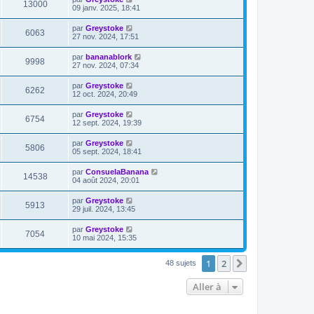
13000
09 janv. 2025, 18:41
par
Greystoke
6063
27 nov. 2024, 17:51
par
bananablork
9998
27 nov. 2024, 07:34
par
Greystoke
6262
12 oct. 2024, 20:49
par
Greystoke
6754
12 sept. 2024, 19:39
par
Greystoke
5806
05 sept. 2024, 18:41
par
ConsuelaBanana
14538
04 août 2024, 20:01
par
Greystoke
5913
29 juil. 2024, 13:45
par
Greystoke
7054
10 mai 2024, 15:35
1
2
Suivante
48 sujets
Aller à