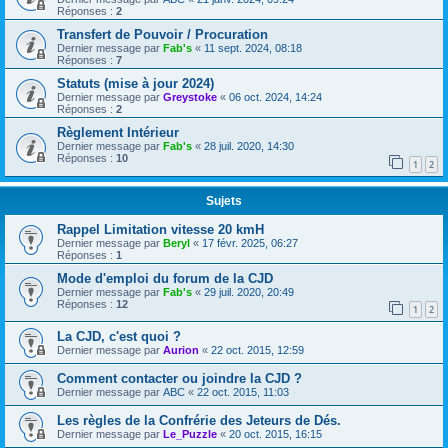
Réponses :
2
Transfert de Pouvoir / Procuration
Dernier message par
Fab's
«
11 sept. 2024, 08:18
Réponses :
7
Statuts (mise à jour 2024)
Dernier message par
Greystoke
«
06 oct. 2024, 14:24
Réponses :
2
Règlement Intérieur
Dernier message par
Fab's
«
28 juil. 2020, 14:30
Réponses :
10
1
2
Sujets
Rappel Limitation vitesse 20 kmH
Dernier message par
Beryl
«
17 févr. 2025, 06:27
Réponses :
1
Mode d'emploi du forum de la CJD
Dernier message par
Fab's
«
29 juil. 2020, 20:49
Réponses :
12
1
2
La CJD, c'est quoi ?
Dernier message par
Aurion
«
22 oct. 2015, 12:59
Comment contacter ou joindre la CJD ?
Dernier message par
ABC
«
22 oct. 2015, 11:03
Les règles de la Confrérie des Jeteurs de Dés.
Dernier message par
Le_Puzzle
«
20 oct. 2015, 16:15