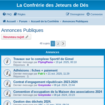
La Confrérie des Jeteurs de Dés
FAQ
Règles
S’enregistrer
Connexion
Accueil
Forum
Accueil de la Confrérie
Annonces Publiques
Annonces Publiques
Nouveau sujet
1
2
Suivante
48 sujets
Annonces
Travaux sur le complexe Sportif de Gimel
Dernier message par
FlyingPasta
«
19 juil. 2025, 00:10
Réponses :
8
Adhésions : fiches + paiement
Dernier message par
Fab's
«
21 oct. 2025, 11:29
Réponses :
1
Contrat d'engagement républicain 2023-2024
Dernier message par
Greystoke
«
08 juil. 2024, 23:44
Convention d'occupation de la Maison des associations 2024
Dernier message par
Greystoke
«
08 juil. 2024, 23:23
Gestion des déchets 2024.
Dernier message par
ABC
«
21 janv. 2024, 09:24