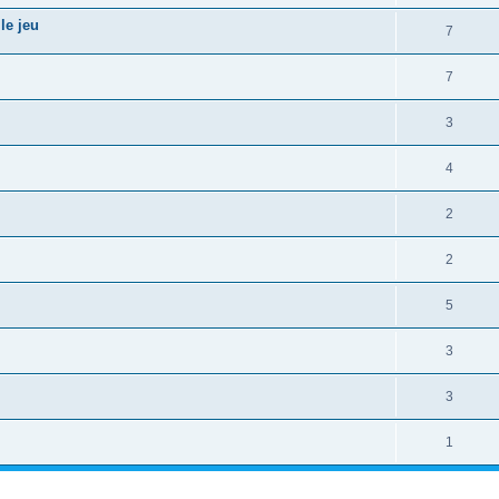
le jeu
7
7
3
4
2
2
5
3
3
1