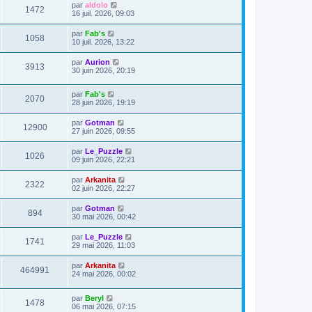
par
aldolo
1472
16 juil. 2026, 09:03
par
Fab's
1058
10 juil. 2026, 13:22
par
Aurion
3913
30 juin 2026, 20:19
par
Fab's
2070
28 juin 2026, 19:19
par
Gotman
12900
27 juin 2026, 09:55
par
Le_Puzzle
1026
09 juin 2026, 22:21
par
Arkanita
2322
02 juin 2026, 22:27
par
Gotman
894
30 mai 2026, 00:42
par
Le_Puzzle
1741
29 mai 2026, 11:03
par
Arkanita
464991
24 mai 2026, 00:02
par
Beryl
1478
06 mai 2026, 07:15