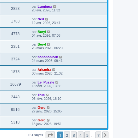
par
Luminux
2823
20 avr. 2026, 11:32
par
Ned
1783
12 avr. 2026, 23:47
par
Beryl
4778
04 avr. 2026, 07:08
par
Beryl
2351
26 mars 2026, 06:29
par
bananablork
3724
24 mars 2026, 09:41
par
Arkanita
1878
08 mars 2026, 21:32
par
Le_Puzzle
16679
13 févr. 2026, 13:36
par
Truc
2443
06 févr. 2026, 18:10
par
Gerg
9516
27 janv. 2026, 15:05
par
Gerg
5318
13 janv. 2026, 19:51
Page
1
sur
7
1
2
3
4
5
7
Suivante
161 sujets
…