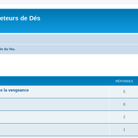
Jeteurs de Dés
in du feu.
RÉPONSES
 de la vengeance
5
8
2
1