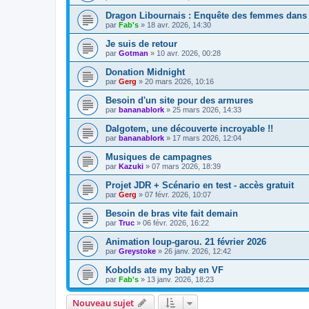
Dragon Libournais : Enquête des femmes dans 
par
Fab's
»
18 avr. 2026, 14:30
Je suis de retour
par
Gotman
»
10 avr. 2026, 00:28
Donation Midnight
par
Gerg
»
20 mars 2026, 10:16
Besoin d'un site pour des armures
par
bananablork
»
25 mars 2026, 14:33
Dalgotem, une découverte incroyable !!
par
bananablork
»
17 mars 2026, 12:04
Musiques de campagnes
par
Kazuki
»
07 mars 2026, 18:39
Projet JDR + Scénario en test - accès gratuit
par
Gerg
»
07 févr. 2026, 10:07
Besoin de bras vite fait demain
par
Truc
»
06 févr. 2026, 16:22
Animation loup-garou. 21 février 2026
par
Greystoke
»
26 janv. 2026, 12:42
Kobolds ate my baby en VF
par
Fab's
»
13 janv. 2026, 18:23
Nouveau sujet