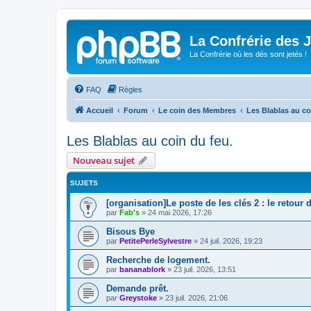
La Confrérie des 
La Confrérie où les dés sont jetés !
FAQ
Règles
Accueil
Forum
Le coin des Membres
Les Blablas au co
Les Blablas au coin du feu.
Nouveau sujet
SUJETS
[organisation]Le poste de les clés 2 : le retour
par
Fab's
»
24 mai 2026, 17:26
Bisous Bye
par
PetitePerleSylvestre
»
24 juil. 2026, 19:23
Recherche de logement.
par
bananablork
»
23 juil. 2026, 13:51
Demande prêt.
par
Greystoke
»
23 juil. 2026, 21:06