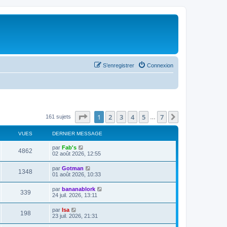
S’enregistrer
Connexion
Page
1
sur
7
1
2
3
4
5
7
Suivante
161 sujets
…
VUES
DERNIER MESSAGE
par
Fab's
4862
02 août 2026, 12:55
par
Gotman
1348
01 août 2026, 10:33
par
bananablork
339
24 juil. 2026, 13:11
par
Isa
198
23 juil. 2026, 21:31