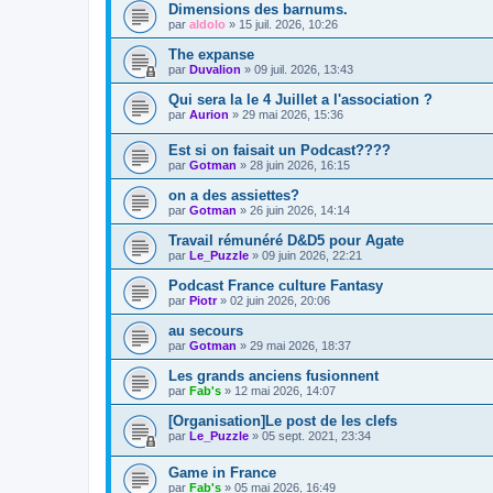
Dimensions des barnums.
par
aldolo
»
15 juil. 2026, 10:26
The expanse
par
Duvalion
»
09 juil. 2026, 13:43
Qui sera la le 4 Juillet a l'association ?
par
Aurion
»
29 mai 2026, 15:36
Est si on faisait un Podcast????
par
Gotman
»
28 juin 2026, 16:15
on a des assiettes?
par
Gotman
»
26 juin 2026, 14:14
Travail rémunéré D&D5 pour Agate
par
Le_Puzzle
»
09 juin 2026, 22:21
Podcast France culture Fantasy
par
Piotr
»
02 juin 2026, 20:06
au secours
par
Gotman
»
29 mai 2026, 18:37
Les grands anciens fusionnent
par
Fab's
»
12 mai 2026, 14:07
[Organisation]Le post de les clefs
par
Le_Puzzle
»
05 sept. 2021, 23:34
Game in France
par
Fab's
»
05 mai 2026, 16:49