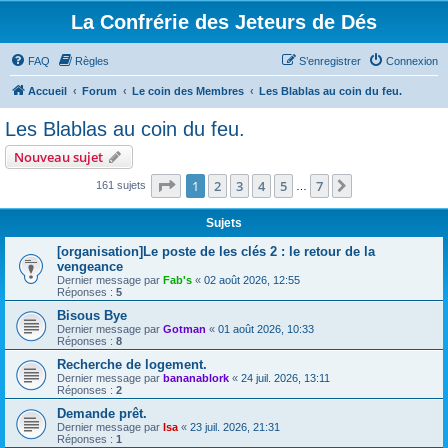
La Confrérie des Jeteurs de Dés
FAQ
Règles
S’enregistrer
Connexion
Accueil
Forum
Le coin des Membres
Les Blablas au coin du feu.
Les Blablas au coin du feu.
Nouveau sujet
Page
1
sur
7
1
2
3
4
5
7
Suivante
161 sujets
…
Sujets
[organisation]Le poste de les clés 2 : le retour de la
vengeance
Dernier message par
Fab's
«
02 août 2026, 12:55
Réponses :
5
Bisous Bye
Dernier message par
Gotman
«
01 août 2026, 10:33
Réponses :
8
Recherche de logement.
Dernier message par
bananablork
«
24 juil. 2026, 13:11
Réponses :
2
Demande prêt.
Dernier message par
Isa
«
23 juil. 2026, 21:31
Réponses :
1