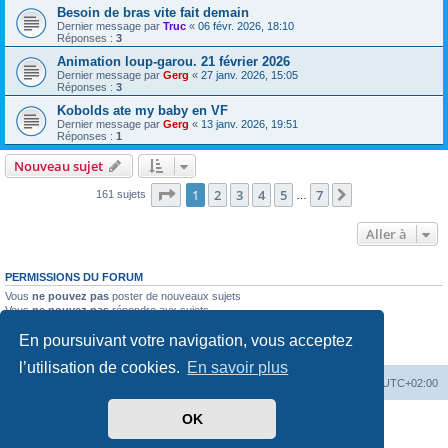
Besoin de bras vite fait demain
Dernier message par
Truc
«
06 févr. 2026, 18:10
Réponses :
3
Animation loup-garou. 21 février 2026
Dernier message par
Gerg
«
27 janv. 2026, 15:05
Réponses :
3
Kobolds ate my baby en VF
Dernier message par
Gerg
«
13 janv. 2026, 19:51
Réponses :
1
Nouveau sujet
Page
1
sur
7
1
2
3
4
5
7
Suivante
161 sujets
…
Aller à
PERMISSIONS DU FORUM
Vous
ne pouvez pas
poster de nouveaux sujets
Vous
ne pouvez pas
répondre aux sujets
Vous
ne pouvez pas
modifier vos messages
En poursuivant votre navigation, vous acceptez
Vous
ne pouvez pas
supprimer vos messages
Vous
ne pouvez pas
joindre des fichiers
l’utilisation de cookies.
En savoir plus
Accueil
Forum
Supprimer les cookies
Heures au format
UTC+02:00
OK
Développé par
phpBB
® Forum Software © phpBB Limited
Traduit par
phpBB-fr.com