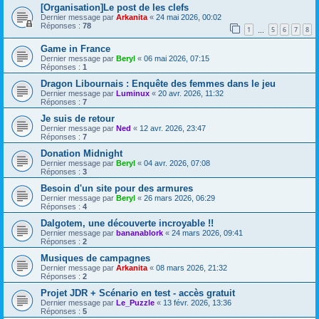
[Organisation]Le post de les clefs
Dernier message par
Arkanita
«
24 mai 2026, 00:02
Réponses :
78
1
5
6
7
8
…
Game in France
Dernier message par
Beryl
«
06 mai 2026, 07:15
Réponses :
1
Dragon Libournais : Enquête des femmes dans le jeu
Dernier message par
Luminux
«
20 avr. 2026, 11:32
Réponses :
7
Je suis de retour
Dernier message par
Ned
«
12 avr. 2026, 23:47
Réponses :
7
Donation Midnight
Dernier message par
Beryl
«
04 avr. 2026, 07:08
Réponses :
3
Besoin d'un site pour des armures
Dernier message par
Beryl
«
26 mars 2026, 06:29
Réponses :
4
Dalgotem, une découverte incroyable !!
Dernier message par
bananablork
«
24 mars 2026, 09:41
Réponses :
2
Musiques de campagnes
Dernier message par
Arkanita
«
08 mars 2026, 21:32
Réponses :
2
Projet JDR + Scénario en test - accès gratuit
Dernier message par
Le_Puzzle
«
13 févr. 2026, 13:36
Réponses :
5