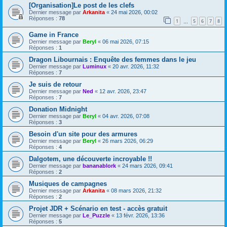
[Organisation]Le post de les clefs
Dernier message par
Arkanita
«
24 mai 2026, 00:02
Réponses :
78
1
5
6
7
8
…
Game in France
Dernier message par
Beryl
«
06 mai 2026, 07:15
Réponses :
1
Dragon Libournais : Enquête des femmes dans le jeu
Dernier message par
Luminux
«
20 avr. 2026, 11:32
Réponses :
7
Je suis de retour
Dernier message par
Ned
«
12 avr. 2026, 23:47
Réponses :
7
Donation Midnight
Dernier message par
Beryl
«
04 avr. 2026, 07:08
Réponses :
3
Besoin d'un site pour des armures
Dernier message par
Beryl
«
26 mars 2026, 06:29
Réponses :
4
Dalgotem, une découverte incroyable !!
Dernier message par
bananablork
«
24 mars 2026, 09:41
Réponses :
2
Musiques de campagnes
Dernier message par
Arkanita
«
08 mars 2026, 21:32
Réponses :
2
Projet JDR + Scénario en test - accès gratuit
Dernier message par
Le_Puzzle
«
13 févr. 2026, 13:36
Réponses :
5