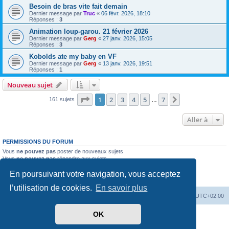
Besoin de bras vite fait demain
Dernier message par
Truc
«
06 févr. 2026, 18:10
Réponses :
3
Animation loup-garou. 21 février 2026
Dernier message par
Gerg
«
27 janv. 2026, 15:05
Réponses :
3
Kobolds ate my baby en VF
Dernier message par
Gerg
«
13 janv. 2026, 19:51
Réponses :
1
Nouveau sujet
Page
1
sur
7
1
2
3
4
5
7
Suivante
161 sujets
…
Aller à
PERMISSIONS DU FORUM
Vous
ne pouvez pas
poster de nouveaux sujets
Vous
ne pouvez pas
répondre aux sujets
Vous
ne pouvez pas
modifier vos messages
En poursuivant votre navigation, vous acceptez
Vous
ne pouvez pas
supprimer vos messages
Vous
ne pouvez pas
joindre des fichiers
l’utilisation de cookies.
En savoir plus
Accueil
Forum
Supprimer les cookies
Heures au format
UTC+02:00
OK
Développé par
phpBB
® Forum Software © phpBB Limited
Traduit par
phpBB-fr.com