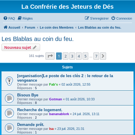
La Confrérie des Jeteurs de Dés
FAQ
Règles
S’enregistrer
Connexion
Accueil
Forum
Le coin des Membres
Les Blablas au coin du feu.
Les Blablas au coin du feu.
Nouveau sujet
Page
1
sur
7
1
2
3
4
5
7
Suivante
161 sujets
…
Sujets
[organisation]Le poste de les clés 2 : le retour de la
vengeance
Dernier message par
Fab's
«
02 août 2026, 12:55
Réponses :
5
Bisous Bye
Dernier message par
Gotman
«
01 août 2026, 10:33
Réponses :
8
Recherche de logement.
Dernier message par
bananablork
«
24 juil. 2026, 13:11
Réponses :
2
Demande prêt.
Dernier message par
Isa
«
23 juil. 2026, 21:31
Réponses :
1