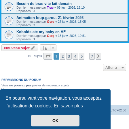
Besoin de bras vite fait demain
Dernier message par
Truc
«
06 févr. 2026, 18:10
Réponses :
3
Animation loup-garou. 21 février 2026
Dernier message par
Gerg
«
27 janv. 2026, 15:05
Réponses :
3
Kobolds ate my baby en VF
Dernier message par
Gerg
«
13 janv. 2026, 19:51
Réponses :
1
Nouveau sujet
Page
1
sur
7
1
2
3
4
5
7
Suivante
161 sujets
…
Aller à
PERMISSIONS DU FORUM
Vous
ne pouvez pas
poster de nouveaux sujets
Vous
ne pouvez pas
répondre aux sujets
Vous
ne pouvez pas
modifier vos messages
En poursuivant votre navigation, vous acceptez
Vous
ne pouvez pas
supprimer vos messages
Vous
ne pouvez pas
joindre des fichiers
l’utilisation de cookies.
En savoir plus
Accueil
Forum
Supprimer les cookies
Heures au format
UTC+02:00
OK
Développé par
phpBB
® Forum Software © phpBB Limited
Traduit par
phpBB-fr.com