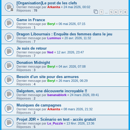
[Organisation]Le post de les clefs
Dernier message par
Arkanita
«
24 mai 2026, 00:02
Réponses :
78
1
5
6
7
8
…
Game in France
Dernier message par
Beryl
«
06 mai 2026, 07:15
Réponses :
1
Dragon Libournais : Enquête des femmes dans le jeu
Dernier message par
Luminux
«
20 avr. 2026, 11:32
Réponses :
7
Je suis de retour
Dernier message par
Ned
«
12 avr. 2026, 23:47
Réponses :
7
Donation Midnight
Dernier message par
Beryl
«
04 avr. 2026, 07:08
Réponses :
3
Besoin d'un site pour des armures
Dernier message par
Beryl
«
26 mars 2026, 06:29
Réponses :
4
Dalgotem, une découverte incroyable !!
Dernier message par
bananablork
«
24 mars 2026, 09:41
Réponses :
2
Musiques de campagnes
Dernier message par
Arkanita
«
08 mars 2026, 21:32
Réponses :
2
Projet JDR + Scénario en test - accès gratuit
Dernier message par
Le_Puzzle
«
13 févr. 2026, 13:36
Réponses :
5