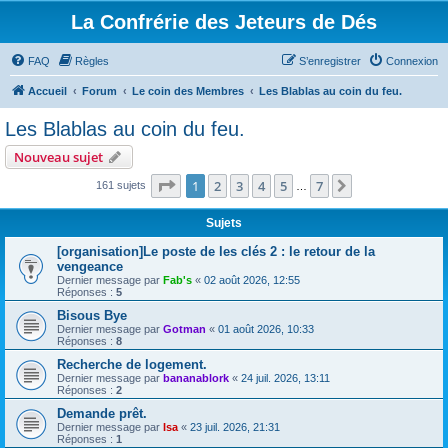
La Confrérie des Jeteurs de Dés
FAQ
Règles
S’enregistrer
Connexion
Accueil
Forum
Le coin des Membres
Les Blablas au coin du feu.
Les Blablas au coin du feu.
Nouveau sujet
Page
1
sur
7
1
2
3
4
5
7
Suivante
161 sujets
…
Sujets
[organisation]Le poste de les clés 2 : le retour de la
vengeance
Dernier message par
Fab's
«
02 août 2026, 12:55
Réponses :
5
Bisous Bye
Dernier message par
Gotman
«
01 août 2026, 10:33
Réponses :
8
Recherche de logement.
Dernier message par
bananablork
«
24 juil. 2026, 13:11
Réponses :
2
Demande prêt.
Dernier message par
Isa
«
23 juil. 2026, 21:31
Réponses :
1