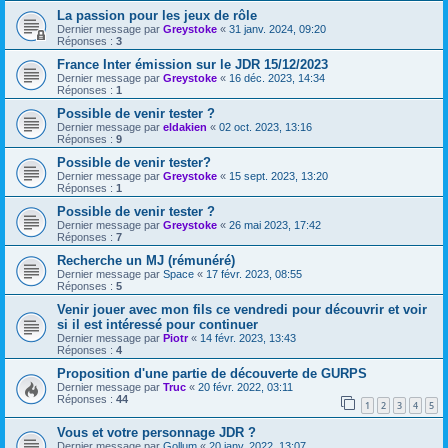
La passion pour les jeux de rôle
Dernier message par
Greystoke
«
31 janv. 2024, 09:20
Réponses :
3
France Inter émission sur le JDR 15/12/2023
Dernier message par
Greystoke
«
16 déc. 2023, 14:34
Réponses :
1
Possible de venir tester ?
Dernier message par
eldakien
«
02 oct. 2023, 13:16
Réponses :
9
Possible de venir tester?
Dernier message par
Greystoke
«
15 sept. 2023, 13:20
Réponses :
1
Possible de venir tester ?
Dernier message par
Greystoke
«
26 mai 2023, 17:42
Réponses :
7
Recherche un MJ (rémunéré)
Dernier message par
Space
«
17 févr. 2023, 08:55
Réponses :
5
Venir jouer avec mon fils ce vendredi pour découvrir et voir
si il est intéressé pour continuer
Dernier message par
Piotr
«
14 févr. 2023, 13:43
Réponses :
4
Proposition d'une partie de découverte de GURPS
Dernier message par
Truc
«
20 févr. 2022, 03:11
Réponses :
44
1
2
3
4
5
Vous et votre personnage JDR ?
Dernier message par
Gollum
«
20 janv. 2022, 13:07