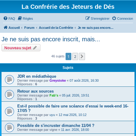
La Confrérie des Jeteurs de Dés
FAQ
Règles
S’enregistrer
Connexion
Accueil
Forum
Accueil de la Confrérie
Je ne suis pas encore inscrit, mais...
Je ne suis pas encore inscrit, mais...
Nouveau sujet
1
2
Suivante
46 sujets
Sujets
JDR en médiathèque
Dernier message par
Greystoke
«
07 août 2026, 16:30
Réponses :
6
Retour aux sources
Dernier message par
Fab's
«
05 juil. 2026, 19:51
Réponses :
1
Est-il possible de faire une scéance d'essai le week-end 16-
17/05 ?
Dernier message par
uyu
«
12 mai 2026, 10:12
Réponses :
3
Possible de s'incruster dimanche 11/04 ?
Dernier message par
vigne
«
11 avr. 2026, 18:00