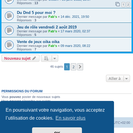
Réponses :
13
1
2
Du Dnd 5 pour moi ?
Dernier message par
Fab's
«
14 déc. 2021, 19:50
Réponses :
3
Jeu de rôle vendredi 2 août 2019
Dernier message par
Fab's
«
17 mars 2020, 02:37
Réponses :
5
Vente de jeux oika oika
Dernier message par
Fab's
«
09 mars 2020, 08:22
Réponses :
7
Nouveau sujet
1
2
Suivante
46 sujets
Aller à
PERMISSIONS DU FORUM
Vous
pouvez
poster de nouveaux sujets
Vous
pouvez
répondre aux sujets
Vous
ne pouvez pas
modifier vos messages
En poursuivant votre navigation, vous acceptez
Vous
ne pouvez pas
supprimer vos messages
Vous
ne pouvez pas
joindre des fichiers
l’utilisation de cookies.
En savoir plus
Accueil
Forum
Supprimer les cookies
Heures au format
UTC+02:00