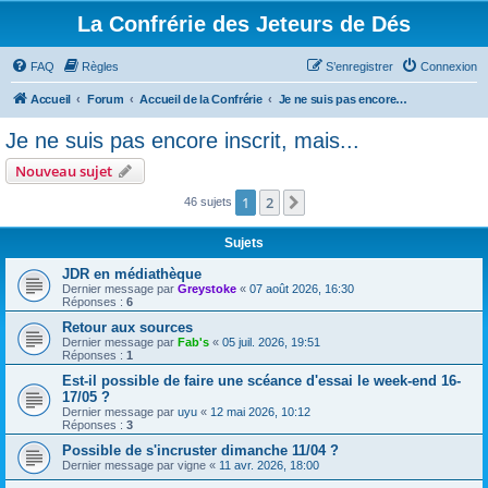
La Confrérie des Jeteurs de Dés
FAQ
Règles
S’enregistrer
Connexion
Accueil
Forum
Accueil de la Confrérie
Je ne suis pas encore inscrit, mais...
Je ne suis pas encore inscrit, mais...
Nouveau sujet
1
2
Suivante
46 sujets
Sujets
JDR en médiathèque
Dernier message par
Greystoke
«
07 août 2026, 16:30
Réponses :
6
Retour aux sources
Dernier message par
Fab's
«
05 juil. 2026, 19:51
Réponses :
1
Est-il possible de faire une scéance d'essai le week-end 16-
17/05 ?
Dernier message par
uyu
«
12 mai 2026, 10:12
Réponses :
3
Possible de s'incruster dimanche 11/04 ?
Dernier message par
vigne
«
11 avr. 2026, 18:00