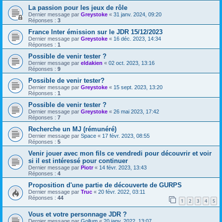
La passion pour les jeux de rôle
Dernier message par
Greystoke
«
31 janv. 2024, 09:20
Réponses :
3
France Inter émission sur le JDR 15/12/2023
Dernier message par
Greystoke
«
16 déc. 2023, 14:34
Réponses :
1
Possible de venir tester ?
Dernier message par
eldakien
«
02 oct. 2023, 13:16
Réponses :
9
Possible de venir tester?
Dernier message par
Greystoke
«
15 sept. 2023, 13:20
Réponses :
1
Possible de venir tester ?
Dernier message par
Greystoke
«
26 mai 2023, 17:42
Réponses :
7
Recherche un MJ (rémunéré)
Dernier message par
Space
«
17 févr. 2023, 08:55
Réponses :
5
Venir jouer avec mon fils ce vendredi pour découvrir et voir
si il est intéressé pour continuer
Dernier message par
Piotr
«
14 févr. 2023, 13:43
Réponses :
4
Proposition d'une partie de découverte de GURPS
Dernier message par
Truc
«
20 févr. 2022, 03:11
Réponses :
44
1
2
3
4
5
Vous et votre personnage JDR ?
Dernier message par
Gollum
«
20 janv. 2022, 13:07