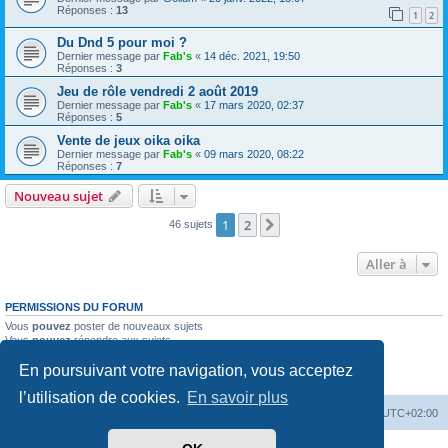
Réponses :
13
1
2
Du Dnd 5 pour moi ?
Dernier message par
Fab's
«
14 déc. 2021, 19:50
Réponses :
3
Jeu de rôle vendredi 2 août 2019
Dernier message par
Fab's
«
17 mars 2020, 02:37
Réponses :
5
Vente de jeux oika oika
Dernier message par
Fab's
«
09 mars 2020, 08:22
Réponses :
7
Nouveau sujet
1
2
Suivante
46 sujets
Aller à
PERMISSIONS DU FORUM
Vous
pouvez
poster de nouveaux sujets
Vous
pouvez
répondre aux sujets
Vous
ne pouvez pas
modifier vos messages
En poursuivant votre navigation, vous acceptez
Vous
ne pouvez pas
supprimer vos messages
Vous
ne pouvez pas
joindre des fichiers
l’utilisation de cookies.
En savoir plus
Accueil
Forum
Supprimer les cookies
Heures au format
UTC+02:00