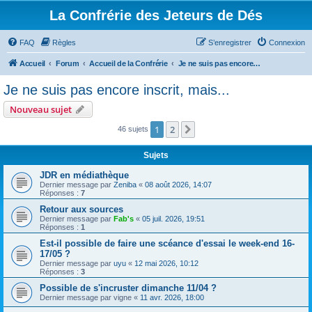
La Confrérie des Jeteurs de Dés
FAQ
Règles
S’enregistrer
Connexion
Accueil
Forum
Accueil de la Confrérie
Je ne suis pas encore inscrit, mais...
Je ne suis pas encore inscrit, mais...
Nouveau sujet
1
2
Suivante
46 sujets
Sujets
JDR en médiathèque
Dernier message par
Zeniba
«
08 août 2026, 14:07
Réponses :
7
Retour aux sources
Dernier message par
Fab's
«
05 juil. 2026, 19:51
Réponses :
1
Est-il possible de faire une scéance d'essai le week-end 16-
17/05 ?
Dernier message par
uyu
«
12 mai 2026, 10:12
Réponses :
3
Possible de s'incruster dimanche 11/04 ?
Dernier message par
vigne
«
11 avr. 2026, 18:00