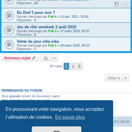
Réponses :
13
1
2
Du Dnd 5 pour moi ?
Dernier message par
Fab's
«
14 déc. 2021, 19:50
Réponses :
3
Jeu de rôle vendredi 2 août 2019
Dernier message par
Fab's
«
17 mars 2020, 02:37
Réponses :
5
Vente de jeux oika oika
Dernier message par
Fab's
«
09 mars 2020, 08:22
Réponses :
7
Nouveau sujet
1
2
Suivante
46 sujets
Aller à
PERMISSIONS DU FORUM
Vous
pouvez
poster de nouveaux sujets
Vous
pouvez
répondre aux sujets
Vous
ne pouvez pas
modifier vos messages
En poursuivant votre navigation, vous acceptez
Vous
ne pouvez pas
supprimer vos messages
Vous
ne pouvez pas
joindre des fichiers
l’utilisation de cookies.
En savoir plus
Accueil
Forum
Supprimer les cookies
Heures au format
UTC+02:00