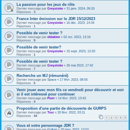
La passion pour les jeux de rôle
Dernier message par
Greystoke
«
31 janv. 2024, 09:20
Réponses :
3
France Inter émission sur le JDR 15/12/2023
Dernier message par
Greystoke
«
16 déc. 2023, 14:34
Réponses :
1
Possible de venir tester ?
Dernier message par
eldakien
«
02 oct. 2023, 13:16
Réponses :
9
Possible de venir tester?
Dernier message par
Greystoke
«
15 sept. 2023, 13:20
Réponses :
1
Possible de venir tester ?
Dernier message par
Greystoke
«
26 mai 2023, 17:42
Réponses :
7
Recherche un MJ (rémunéré)
Dernier message par
Space
«
17 févr. 2023, 08:55
Réponses :
5
Venir jouer avec mon fils ce vendredi pour découvrir et voir
si il est intéressé pour continuer
Dernier message par
Piotr
«
14 févr. 2023, 13:43
Réponses :
4
Proposition d'une partie de découverte de GURPS
Dernier message par
Truc
«
20 févr. 2022, 03:11
Réponses :
44
1
2
3
4
5
Vous et votre personnage JDR ?
Dernier message par
Gollum
«
20 janv. 2022, 13:07