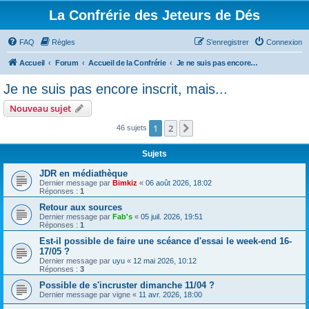
La Confrérie des Jeteurs de Dés
FAQ
Règles
S’enregistrer
Connexion
Accueil
Forum
Accueil de la Confrérie
Je ne suis pas encore inscrit, mais...
Je ne suis pas encore inscrit, mais...
Nouveau sujet
1
2
Suivante
46 sujets
Sujets
JDR en médiathèque
Dernier message par
Bimkiz
«
06 août 2026, 18:02
Réponses :
1
Retour aux sources
Dernier message par
Fab's
«
05 juil. 2026, 19:51
Réponses :
1
Est-il possible de faire une scéance d'essai le week-end 16-
17/05 ?
Dernier message par
uyu
«
12 mai 2026, 10:12
Réponses :
3
Possible de s'incruster dimanche 11/04 ?
Dernier message par
vigne
«
11 avr. 2026, 18:00