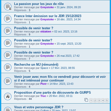
La passion pour les jeux de rôle
Dernier message par
Greystoke
«
31 janv. 2024, 09:20
Réponses :
3
France Inter émission sur le JDR 15/12/2023
Dernier message par
Greystoke
«
16 déc. 2023, 14:34
Réponses :
1
Possible de venir tester ?
Dernier message par
eldakien
«
02 oct. 2023, 13:16
Réponses :
9
Possible de venir tester?
Dernier message par
Greystoke
«
15 sept. 2023, 13:20
Réponses :
1
Possible de venir tester ?
Dernier message par
Greystoke
«
26 mai 2023, 17:42
Réponses :
7
Recherche un MJ (rémunéré)
Dernier message par
Space
«
17 févr. 2023, 08:55
Réponses :
5
Venir jouer avec mon fils ce vendredi pour découvrir et voir
si il est intéressé pour continuer
Dernier message par
Piotr
«
14 févr. 2023, 13:43
Réponses :
4
Proposition d'une partie de découverte de GURPS
Dernier message par
Truc
«
20 févr. 2022, 03:11
Réponses :
44
1
2
3
4
5
Vous et votre personnage JDR ?
Dernier message par
Gollum
«
20 janv. 2022, 13:07