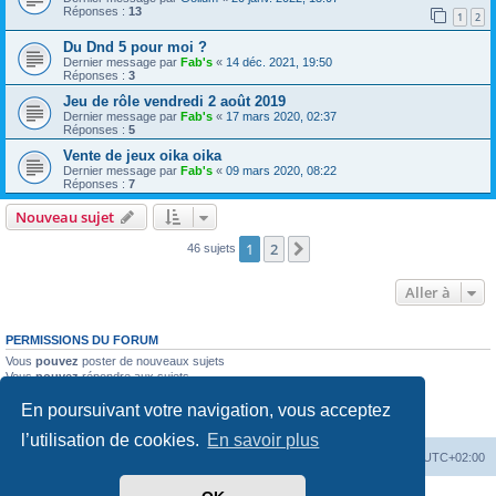
Réponses :
13
1
2
Du Dnd 5 pour moi ?
Dernier message par
Fab's
«
14 déc. 2021, 19:50
Réponses :
3
Jeu de rôle vendredi 2 août 2019
Dernier message par
Fab's
«
17 mars 2020, 02:37
Réponses :
5
Vente de jeux oika oika
Dernier message par
Fab's
«
09 mars 2020, 08:22
Réponses :
7
Nouveau sujet
1
2
Suivante
46 sujets
Aller à
PERMISSIONS DU FORUM
Vous
pouvez
poster de nouveaux sujets
Vous
pouvez
répondre aux sujets
Vous
ne pouvez pas
modifier vos messages
En poursuivant votre navigation, vous acceptez
Vous
ne pouvez pas
supprimer vos messages
Vous
ne pouvez pas
joindre des fichiers
l’utilisation de cookies.
En savoir plus
Accueil
Forum
Supprimer les cookies
Heures au format
UTC+02:00