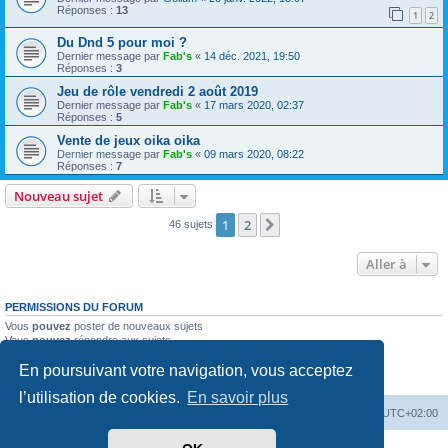
Réponses :
13
1
2
Du Dnd 5 pour moi ?
Dernier message par
Fab's
«
14 déc. 2021, 19:50
Réponses :
3
Jeu de rôle vendredi 2 août 2019
Dernier message par
Fab's
«
17 mars 2020, 02:37
Réponses :
5
Vente de jeux oika oika
Dernier message par
Fab's
«
09 mars 2020, 08:22
Réponses :
7
Nouveau sujet
1
2
Suivante
46 sujets
Aller à
PERMISSIONS DU FORUM
Vous
pouvez
poster de nouveaux sujets
Vous
pouvez
répondre aux sujets
Vous
ne pouvez pas
modifier vos messages
En poursuivant votre navigation, vous acceptez
Vous
ne pouvez pas
supprimer vos messages
Vous
ne pouvez pas
joindre des fichiers
l’utilisation de cookies.
En savoir plus
Accueil
Forum
Supprimer les cookies
Heures au format
UTC+02:00