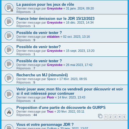
La passion pour les jeux de rôle
Dernier message par
Greystoke
«
31 janv. 2024, 09:20
Réponses :
3
France Inter émission sur le JDR 15/12/2023
Dernier message par
Greystoke
«
16 déc. 2023, 14:34
Réponses :
1
Possible de venir tester ?
Dernier message par
eldakien
«
02 oct. 2023, 13:16
Réponses :
9
Possible de venir tester?
Dernier message par
Greystoke
«
15 sept. 2023, 13:20
Réponses :
1
Possible de venir tester ?
Dernier message par
Greystoke
«
26 mai 2023, 17:42
Réponses :
7
Recherche un MJ (rémunéré)
Dernier message par
Space
«
17 févr. 2023, 08:55
Réponses :
5
Venir jouer avec mon fils ce vendredi pour découvrir et voir
si il est intéressé pour continuer
Dernier message par
Piotr
«
14 févr. 2023, 13:43
Réponses :
4
Proposition d'une partie de découverte de GURPS
Dernier message par
Truc
«
20 févr. 2022, 03:11
Réponses :
44
1
2
3
4
5
Vous et votre personnage JDR ?
Dernier message par
Gollum
«
20 janv. 2022, 13:07