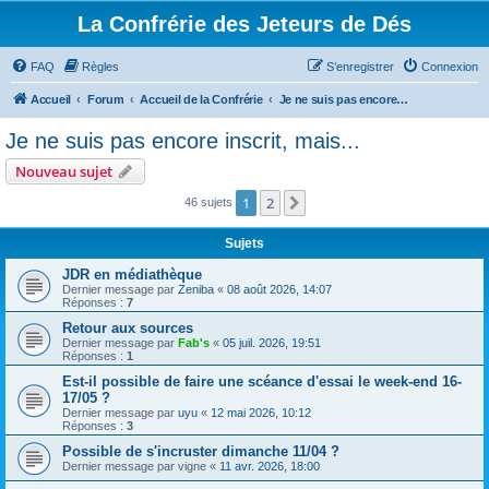
La Confrérie des Jeteurs de Dés
FAQ
Règles
S’enregistrer
Connexion
Accueil
Forum
Accueil de la Confrérie
Je ne suis pas encore inscrit, mais...
Je ne suis pas encore inscrit, mais...
Nouveau sujet
1
2
Suivante
46 sujets
Sujets
JDR en médiathèque
Dernier message par
Zeniba
«
08 août 2026, 14:07
Réponses :
7
Retour aux sources
Dernier message par
Fab's
«
05 juil. 2026, 19:51
Réponses :
1
Est-il possible de faire une scéance d'essai le week-end 16-
17/05 ?
Dernier message par
uyu
«
12 mai 2026, 10:12
Réponses :
3
Possible de s'incruster dimanche 11/04 ?
Dernier message par
vigne
«
11 avr. 2026, 18:00