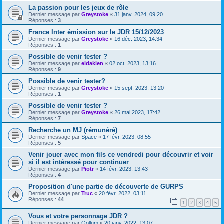
La passion pour les jeux de rôle
Dernier message par
Greystoke
«
31 janv. 2024, 09:20
Réponses :
3
France Inter émission sur le JDR 15/12/2023
Dernier message par
Greystoke
«
16 déc. 2023, 14:34
Réponses :
1
Possible de venir tester ?
Dernier message par
eldakien
«
02 oct. 2023, 13:16
Réponses :
9
Possible de venir tester?
Dernier message par
Greystoke
«
15 sept. 2023, 13:20
Réponses :
1
Possible de venir tester ?
Dernier message par
Greystoke
«
26 mai 2023, 17:42
Réponses :
7
Recherche un MJ (rémunéré)
Dernier message par
Space
«
17 févr. 2023, 08:55
Réponses :
5
Venir jouer avec mon fils ce vendredi pour découvrir et voir
si il est intéressé pour continuer
Dernier message par
Piotr
«
14 févr. 2023, 13:43
Réponses :
4
Proposition d'une partie de découverte de GURPS
Dernier message par
Truc
«
20 févr. 2022, 03:11
Réponses :
44
1
2
3
4
5
Vous et votre personnage JDR ?
Dernier message par
Gollum
«
20 janv. 2022, 13:07