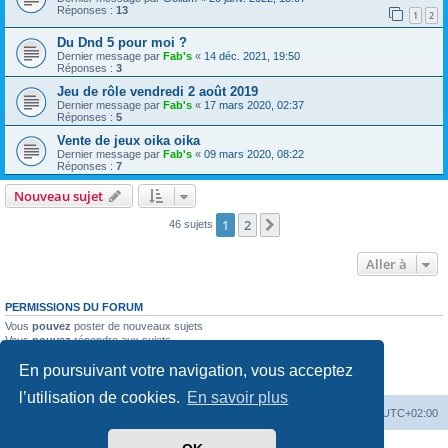
Réponses :
13
1
2
Du Dnd 5 pour moi ?
Dernier message par
Fab's
«
14 déc. 2021, 19:50
Réponses :
3
Jeu de rôle vendredi 2 août 2019
Dernier message par
Fab's
«
17 mars 2020, 02:37
Réponses :
5
Vente de jeux oika oika
Dernier message par
Fab's
«
09 mars 2020, 08:22
Réponses :
7
Nouveau sujet
1
2
Suivante
46 sujets
Aller à
PERMISSIONS DU FORUM
Vous
pouvez
poster de nouveaux sujets
Vous
pouvez
répondre aux sujets
Vous
ne pouvez pas
modifier vos messages
En poursuivant votre navigation, vous acceptez
Vous
ne pouvez pas
supprimer vos messages
Vous
ne pouvez pas
joindre des fichiers
l’utilisation de cookies.
En savoir plus
Accueil
Forum
Supprimer les cookies
Heures au format
UTC+02:00