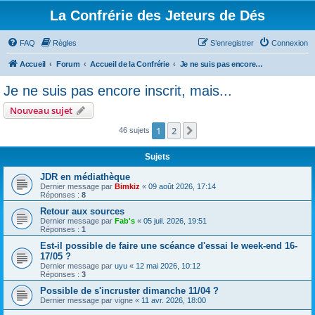
La Confrérie des Jeteurs de Dés
FAQ
Règles
S’enregistrer
Connexion
Accueil
Forum
Accueil de la Confrérie
Je ne suis pas encore inscrit, mais...
Je ne suis pas encore inscrit, mais...
Nouveau sujet
1
2
Suivante
46 sujets
Sujets
JDR en médiathèque
Dernier message par
Bimkiz
«
09 août 2026, 17:14
Réponses :
8
Retour aux sources
Dernier message par
Fab's
«
05 juil. 2026, 19:51
Réponses :
1
Est-il possible de faire une scéance d'essai le week-end 16-
17/05 ?
Dernier message par
uyu
«
12 mai 2026, 10:12
Réponses :
3
Possible de s'incruster dimanche 11/04 ?
Dernier message par
vigne
«
11 avr. 2026, 18:00