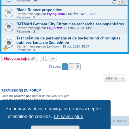
Réponses :
10
1
2
Blade Runner proposition
Dernier message par
FlyingPasta
«
08 févr. 2025, 16:57
Réponses :
8
BATMAN Gotham City Chronicles recherche ses super-héros
Dernier message par
Le_Puzzle
«
14 nov. 2024, 14:28
Réponses :
2
Test création de personnage et de background chroniques
oubliées fantaisie 2nd édition
Dernier message par
LeNicolo
«
15 oct. 2024, 10:57
Réponses :
4
Nouveau sujet
1
2
Suivante
39 sujets
Aller à
PERMISSIONS DU FORUM
Vous
ne pouvez pas
poster de nouveaux sujets
Vous
ne pouvez pas
répondre aux sujets
Vous
ne pouvez pas
modifier vos messages
En poursuivant votre navigation, vous acceptez
Vous
ne pouvez pas
supprimer vos messages
Vous
ne pouvez pas
joindre des fichiers
l’utilisation de cookies.
En savoir plus
Accueil
Forum
Supprimer les cookies
Heures au format
UTC+02:00