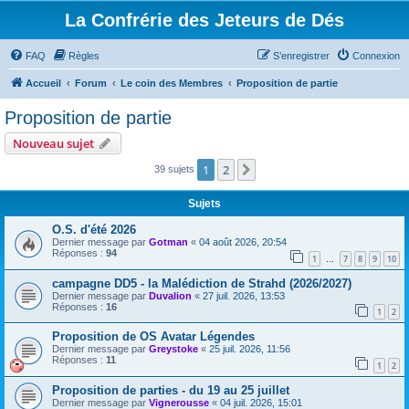
La Confrérie des Jeteurs de Dés
FAQ
Règles
S’enregistrer
Connexion
Accueil
Forum
Le coin des Membres
Proposition de partie
Proposition de partie
Nouveau sujet
1
2
Suivante
39 sujets
Sujets
O.S. d'été 2026
Dernier message par
Gotman
«
04 août 2026, 20:54
Réponses :
94
1
7
8
9
10
…
campagne DD5 - la Malédiction de Strahd (2026/2027)
Dernier message par
Duvalion
«
27 juil. 2026, 13:53
Réponses :
16
1
2
Proposition de OS Avatar Légendes
Dernier message par
Greystoke
«
25 juil. 2026, 11:56
Réponses :
11
1
2
Proposition de parties - du 19 au 25 juillet
Dernier message par
Vignerousse
«
04 juil. 2026, 15:01