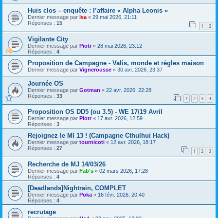
Huis clos – enquête : l’affaire « Alpha Leonis »
Dernier message par
Isa
«
29 mai 2026, 21:11
Réponses :
15
1
2
Vigilante City
Dernier message par
Piotr
«
28 mai 2026, 23:12
Réponses :
4
Proposition de Campagne - Valis, monde et règles maison
Dernier message par
Vignerousse
«
30 avr. 2026, 23:37
Journée OS
Dernier message par
Gotman
«
22 avr. 2026, 22:28
Réponses :
33
1
2
3
4
Proposition OS DD5 (ou 3.5) - WE 17/19 Avril
Dernier message par
Piotr
«
17 avr. 2026, 12:59
Réponses :
3
Rejoignez le MI 13 ! (Campagne Cthulhui Hack)
Dernier message par
tournicoti
«
12 avr. 2026, 18:17
Réponses :
27
1
2
3
Recherche de MJ 14/03/26
Dernier message par
Fab's
«
02 mars 2026, 17:28
Réponses :
4
[Deadlands]Nightrain, COMPLET
Dernier message par
Poka
«
16 févr. 2026, 20:40
Réponses :
4
recrutage