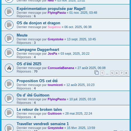
Dernier message par
Ned
«
03 nov. 2025, 13:02
Expérimentation propulsée par Rage!!
Dernier message par
FlyingPasta
«
01 nov. 2025, 03:48
Réponses :
6
OS de donjon et dragon
Dernier message par
Sugatou
«
06 oct. 2025, 06:38
Meute
Dernier message par
Greystoke
«
13 sept. 2025, 10:45
Réponses :
3
Campagne Daggerheart
Dernier message par
JosPa
«
03 sept. 2025, 20:22
Réponses :
4
OS d'été 2025
Dernier message par
ConsuelaBanana
«
27 août 2025, 06:08
Réponses :
70
1
5
6
7
8
…
Proposition OS cet été
Dernier message par
tournicoti
«
12 août 2025, 10:23
Réponses :
4
Os d' été Guittoon
Dernier message par
FlyingPasta
«
10 juil. 2025, 03:18
Réponses :
4
Le retour de broken tales
Dernier message par
Guittoon
«
28 mai 2025, 22:24
Réponses :
4
Traveller vendredi semaine 1
Dernier message par
Greystoke
«
15 févr. 2025, 13:59